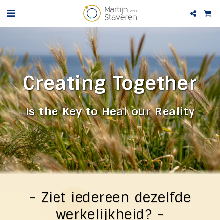
Creating 
Together
Is the Key to Heal our Reality
- Ziet iedereen dezelfde
werkelijkheid? -