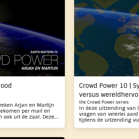
ken die een
vanuit respect - invloed
elzijn van ons
fundamentele bijdrage l
 met elkaar
bewustzijn. Dit gaan we
bekrachtigen.
dood
Crowd Power 10 | S
versus wereldherv
the Crowd Power series
reken Arjan en Martijn
In deze uitzending van 
 gekomen per mail en
vragen van velerlei aar
n ook uit de zaal. Deze
tijdens de uitzending vi
ijdlijnen en de dood
keer komen onder meer 
chtiging waar je aan mee
daadkracht versus angst
bekrachtiging waar je aan mee k