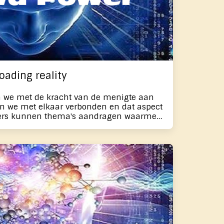
oading reality
n we met de kracht van de menigte aan
jn we met elkaar verbonden en dat aspect
ijkers kunnen thema's aandragen waarmee
paalde oefeningen kunnen we - vanuit
fenen op zaken die een fundamentele
 welzijn van ons bewustzijn. Dit gaan we
htigen. In deze aflevering
ijn het tweede deel van de Matrix en gaan
ten met Crowd Power.