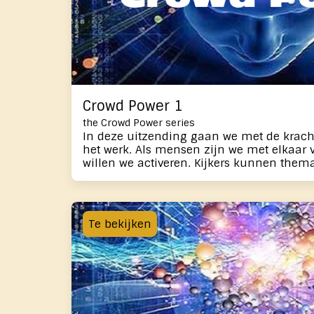
Crowd Power 1
the Crowd Power series
In deze uitzending gaan we met de krac
het werk. Als mensen zijn we met elkaar verbonden en dat aspect
willen we activeren. Kijkers kunnen the
we gaan werken. Met bepaalde oefeninge
respect - invloed uitoefenen op zaken di
bijdrage leveren aan het welzijn van ons 
in de uitzending met elkaar bekrachtigen. In deze afleveri
Te bekijken
bespreken Arjan en Martijn het tweede de
we de volgende stap zetten met Crowd Po