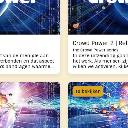
Crowd Power 2 | Rel
the Crowd Power series
ht van de menigte aan
In deze uitzending gaa
het werk. Als mensen zi
ma's aandragen waarmee
willen we activeren. K
n kunnen we - vanuit
we gaan werken. Met be
e een fundamentele
respect - invloed uitoe
bewustzijn. Dit gaan we
bijdrage leveren aan het
ng
in de uitzending met elkaar bekrac
Te bekijken
el van de Matrix en gaan
bespreken Arjan en Mart
wer.
we de volgende stap zet