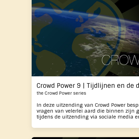
vanuit respect - invloed uitoefenen op za
fundamentele bijdrage leveren aan het w
bewustzijn. Dit gaan we in de uitzending
bekrachtigen.
Crowd Power 9 | Tijdlijnen en de 
the Crowd Power series
In deze uitzending van Crowd Power besp
vragen van velerlei aard die binnen zijn
tijdens de uitzending via sociale media e
keer komen onder meer onderwerpen als t
aan bod en elke keer is er ook een bekra
kunt doen. Wil je een uitzending Crowd Power een keer bijwonen