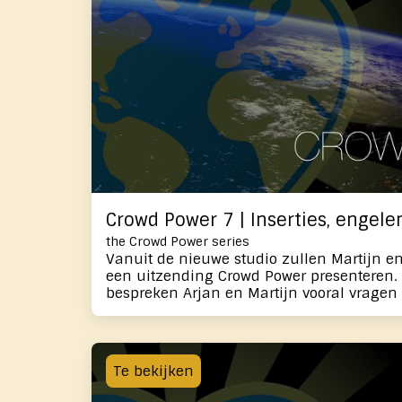
elkaar bekrachtigen.
Crowd Power 7 | Inserties, engele
the Crowd Power series
Vanuit de nieuwe studio zullen Martijn e
een uitzending Crowd Power presenteren.
bespreken Arjan en Martijn vooral vragen
gekomen. Met onderwerpen als inserties, 
nog veel meer. In deze aflevering gaan we gezamenlijk met de
kracht van ons oorspronkelijk potentieel 
Als mensen zijn we met elkaar en onze 
Te bekijken
dat aspect willen we activeren. Kijkers 
waarmee we gaan werken. Met bepaalde 