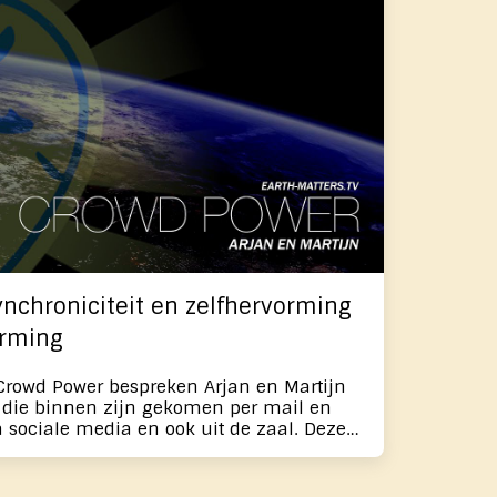
 uitoefenen op zaken die een
everen aan het welzijn van ons
 in de uitzending met elkaar
ynchroniciteit en zelfhervorming
orming
Crowd Power bespreken Arjan en Martijn
d die binnen zijn gekomen per mail en
a sociale media en ook uit de zaal. Deze
onderwerpen als wereldhervorming en
en aan bod en elke keer is er ook een
unt doen. Crowdpower 10 |