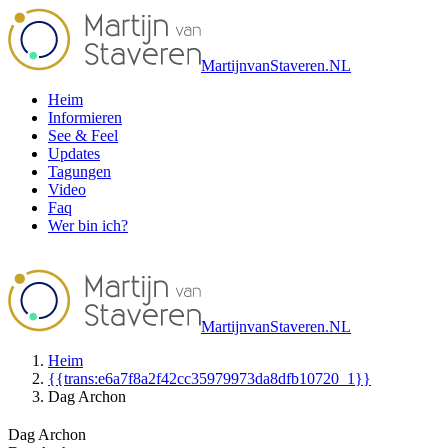
MartijnvanStaveren.NL
Heim
Informieren
See & Feel
Updates
Tagungen
Video
Faq
Wer bin ich?
MartijnvanStaveren.NL
Heim
{{trans:e6a7f8a2f42cc35979973da8dfb10720_1}}
Dag Archon
Dag Archon