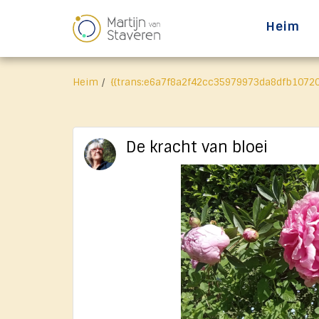
Heim
Heim
{{trans:e6a7f8a2f42cc35979973da8dfb10720
De kracht van bloei