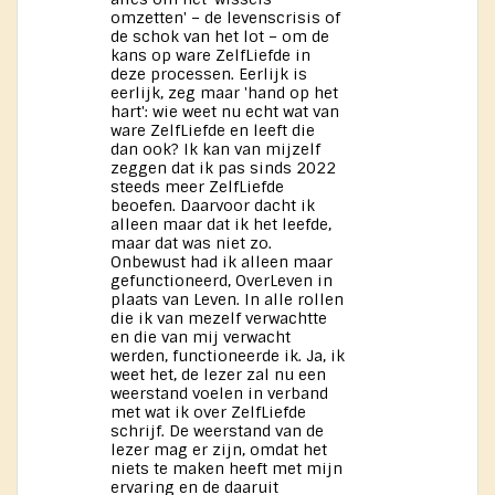
omzetten' – de levenscrisis of
de schok van het lot – om de
kans op ware ZelfLiefde in
deze processen. Eerlijk is
eerlijk, zeg maar 'hand op het
hart': wie weet nu echt wat van
ware ZelfLiefde en leeft die
dan ook? Ik kan van mijzelf
zeggen dat ik pas sinds 2022
steeds meer ZelfLiefde
beoefen. Daarvoor dacht ik
alleen maar dat ik het leefde,
maar dat was niet zo.
Onbewust had ik alleen maar
gefunctioneerd, OverLeven in
plaats van Leven. In alle rollen
die ik van mezelf verwachtte
en die van mij verwacht
werden, functioneerde ik. Ja, ik
weet het, de lezer zal nu een
weerstand voelen in verband
met wat ik over ZelfLiefde
schrijf. De weerstand van de
lezer mag er zijn, omdat het
niets te maken heeft met mijn
ervaring en de daaruit