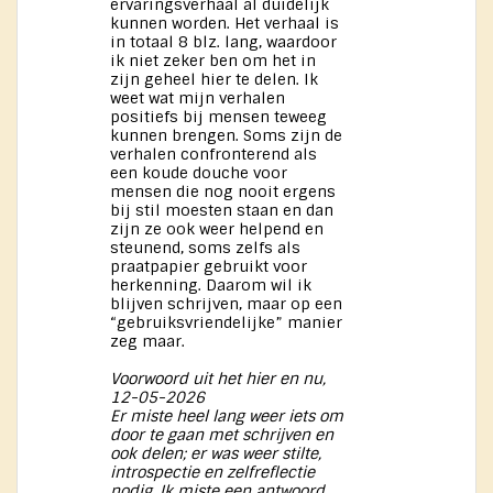
ervaringsverhaal al duidelijk
kunnen worden. Het verhaal is
in totaal 8 blz. lang, waardoor
ik niet zeker ben om het in
zijn geheel hier te delen. Ik
weet wat mijn verhalen
positiefs bij mensen teweeg
kunnen brengen. Soms zijn de
verhalen confronterend als
een koude douche voor
mensen die nog nooit ergens
bij stil moesten staan en dan
zijn ze ook weer helpend en
steunend, soms zelfs als
praatpapier gebruikt voor
herkenning. Daarom wil ik
blijven schrijven, maar op een
“gebruiksvriendelijke” manier
zeg maar.
Voorwoord uit het hier en nu,
12-05-2026
Er miste heel lang weer iets om
door te gaan met schrijven en
ook delen; er was weer stilte,
introspectie en zelfreflectie
nodig. Ik miste een antwoord