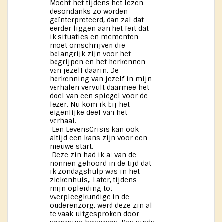
Mocht het tijdens het lezen
desondanks zo worden
geïnterpreteerd, dan zal dat
eerder liggen aan het feit dat
ik situaties en momenten
moet omschrijven die
belangrijk zijn voor het
begrijpen en het herkennen
van jezelf daarin. De
herkenning van jezelf in mijn
verhalen vervult daarmee het
doel van een spiegel voor de
lezer. Nu kom ik bij het
eigenlijke deel van het
verhaal.
Een LevensCrisis kan ook
altijd een kans zijn voor een
nieuwe start.
Deze zin had ik al van de
nonnen gehoord in de tijd dat
ik zondagshulp was in het
ziekenhuis,. Later, tijdens
mijn opleiding tot
vverpleegkundige in de
ouderenzorg, werd deze zin al
te vaak uitgesproken door
sommige bewoners. Pas sinds