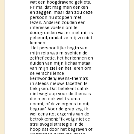
wat een hoogdravend geklets.
Prima, dat mag men denken
en zeggen, maar dan zou deze
persoon nu stoppen met
lezen. Anderen zouden een
interesse voelen om te
doorgronden wat er met mij is
gebeurd, omdat ze mij zo niet
kennen.
Het persoonlijke begin van
mijn reis was misschien de
zelfreflectie, het herkennen en
duiden van mijn lichaamstaal
van mijn ziel en het leren om
de verschillende
kernwonden/levens-thema's
in steeds nieuwe facetten te
bekijken. Dat betekent dat ik
niet wegloop voor de thema's
die men ook wel trauma
noemt, of deze ergens in mij
begraaf. Voor de grap zeg ik
wel eens (tot ergernis van de
betrokkenen): "Ik volg niet de
struisvogelstrategie in de
hoop dat door het begraven of