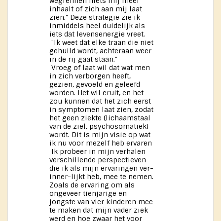
wegrennen niets mij meer
inhaalt of zich aan mij laat
zien." Deze strategie zie ik
inmiddels heel duidelijk als
iets dat levensenergie vreet.
"Ik weet dat elke traan die niet
gehuild wordt, achteraan weer
in de rij gaat staan."
Vroeg of laat wil dat wat men
in zich verborgen heeft,
gezien, gevoeld en geleefd
worden. Het wil eruit, en het
zou kunnen dat het zich eerst
in symptomen laat zien, zodat
het geen ziekte (lichaamstaal
van de ziel, psychosomatiek)
wordt. Dit is mijn visie op wat
ik nu voor mezelf heb ervaren
Ik probeer in mijn verhalen
verschillende perspectieven
die ik als mijn ervaringen ver-
inner-lijkt heb, mee te nemen.
Zoals de ervaring om als
ongeveer tienjarige en
jongste van vier kinderen mee
te maken dat mijn vader ziek
werd en hoe zwaar het voor