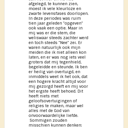
afgelegd, te kunnen zien,
moest ik vele kleurloze en
zwarte levensfases doorlopen.
In deze periodes was ruim
tien jaar geleden "opgeven"
ook vaak een optie. Maar in
mij was er die stem, die
weliswaar steeds zachter werd
en toch steeds "Nee" zei. Er
waren natuurlijk ook mijn
meiden die ik niet alleen kon
laten, en er was nog iets veel
groters dat mij tegenhield,
begeleidde en steunde. Ik ben
er heilig van overtuigd, en
inmiddels weet ik het ook, dat
een hogere kracht altijd voor
mij gezorgd heeft en mij voor
het ergste heeft behoed. Dit
heeft niets met
geloofsovertuigingen of
religies te maken, maar wel
alles met de God van
onvoorwaardelijke liefde.
Sommigen zouden
misschien kunnen denken: