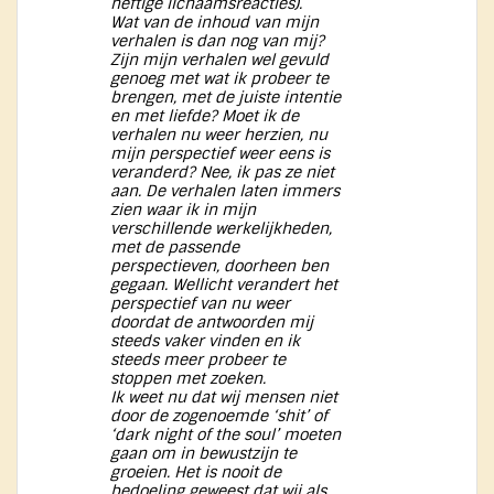
heftige lichaamsreacties).
Wat van de inhoud van mijn
verhalen is dan nog van mij?
Zijn mijn verhalen wel gevuld
genoeg met wat ik probeer te
brengen, met de juiste intentie
en met liefde? Moet ik de
verhalen nu weer herzien, nu
mijn perspectief weer eens is
veranderd? Nee, ik pas ze niet
aan. De verhalen laten immers
zien waar ik in mijn
verschillende werkelijkheden,
met de passende
perspectieven, doorheen ben
gegaan. Wellicht verandert het
perspectief van nu weer
doordat de antwoorden mij
steeds vaker vinden en ik
steeds meer probeer te
stoppen met zoeken.
Ik weet nu dat wij mensen niet
door de zogenoemde ‘shit’ of
‘dark night of the soul’ moeten
gaan om in bewustzijn te
groeien. Het is nooit de
bedoeling geweest dat wij als