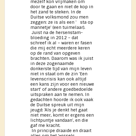
mezelf kon vrijmaken om
door te gaan en niet de kop in
het zand te steken. In de
Duitse volksmond zou men
zeggen: ze is als een ' sta op
mannetje' (een tuimelaar).
Juist na de hersenstam-
bloeding in 2012 – dat
schreef ik al – waren er fasen
die mij echt meerdere keren
op de rand van opgeven
brachten. Daarom was ik juist
in deze zogenaamde
donkerste tijd van mijn leven
niet in staat om de zin 'Een
levenscrisis kan ook altijd
een kans zijn voor een nieuwe
start' of andere goedbedoelde
uitspraken aan te nemen. In
gedachten hoorde ik ook vaak
de Duitse spreuk uit mijn
jeugd: 'Als je denkt het gaat
niet meer, komt er ergens een
lichtpuntje vandaan', en die
gaf me kracht.
In principe draaide en draait
alles om het 'wissels