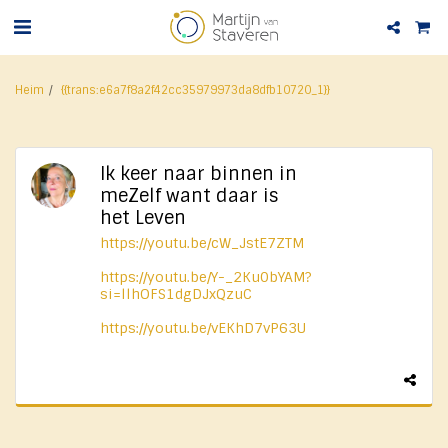
Heim
{{trans:e6a7f8a2f42cc35979973da8dfb10720_1}}
Ik keer naar binnen in
meZelf want daar is
het Leven
https://youtu.be/cW_JstE7ZTM
https://youtu.be/Y-_2Ku0bYAM?
si=llhOFS1dgDJxQzuC
https://youtu.be/vEKhD7vP63U