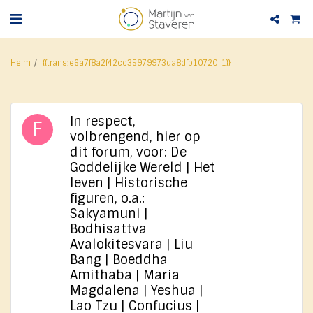
Heim
{{trans:e6a7f8a2f42cc35979973da8dfb10720_1}}
In respect,
volbrengend, hier op
dit forum, voor: De
Goddelijke Wereld | Het
leven | Historische
figuren, o.a.:
Sakyamuni |
Bodhisattva
Avalokitesvara | Liu
Bang | Boeddha
Amithaba | Maria
Magdalena | Yeshua |
Lao Tzu | Confucius |