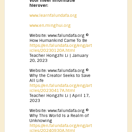
Voor meer informatie
hierover:
www.learnfalundafa.org
www.en.minghui.org
Website: www.falundafa.org ©
How Humankind Came To Be
https://en.falundafa.org/eng/art
icles/20230120A.html
Teacher Hongzhi Li | January
20, 2023
Website: www.falundafa.org ©
Why the Creator Seeks to Save
All Life
https://en.falundafa.org/eng/art
icles/20230417A.html
Teacher Hongzhi Li | April 17,
2023
Website: www.falundafa.org ©
Why This World Is a Realm of
Unknowing
https://en.falundafa.org/eng/art
icles/20240930A.html