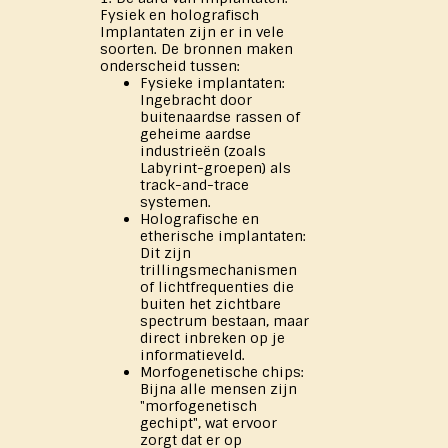
Fysiek en holografisch
Implantaten zijn er in vele
soorten. De bronnen maken
onderscheid tussen:
Fysieke implantaten:
Ingebracht door
buitenaardse rassen of
geheime aardse
industrieën (zoals
Labyrint-groepen) als
track-and-trace
systemen.
Holografische en
etherische implantaten:
Dit zijn
trillingsmechanismen
of lichtfrequenties die
buiten het zichtbare
spectrum bestaan, maar
direct inbreken op je
informatieveld.
Morfogenetische chips:
Bijna alle mensen zijn
"morfogenetisch
gechipt", wat ervoor
zorgt dat er op