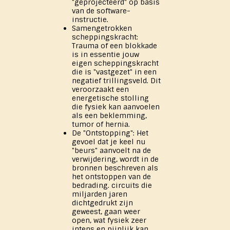
"geprojecteerd" op basis
van de software-
instructie.
Samengetrokken
scheppingskracht:
Trauma of een blokkade
is in essentie jouw
eigen scheppingskracht
die is "vastgezet" in een
negatief trillingsveld. Dit
veroorzaakt een
energetische stolling
die fysiek kan aanvoelen
als een beklemming,
tumor of hernia.
De "Ontstopping": Het
gevoel dat je keel nu
"beurs" aanvoelt na de
verwijdering, wordt in de
bronnen beschreven als
het ontstoppen van de
bedrading. circuits die
miljarden jaren
dichtgedrukt zijn
geweest, gaan weer
open, wat fysiek zeer
intens en pijnlijk kan