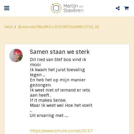
Heim
{{trans:e6a7f8a2f42cc35979973da8dfb10720_1}}
Samen staan we sterk
Dit lied van Stef bos vind ik
mooi
Ik kwam het juist toevallig
tegen ...
En heb het op mijn manier
gezongen.
Ik weet niet of iemand er iets
aan heeft .
If it makes Sense.
Maar Ik weet wel Hoe het voelt
..
Uit ervaring met ....
https://www.smule.com/c/3157