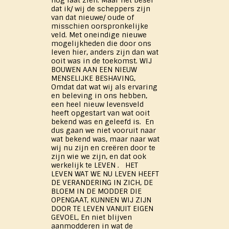
nog laat zien. Maar het besef
dat ik/ wij de scheppers zijn
van dat nieuwe/ oude of
misschien oorspronkelijke
veld. Met oneindige nieuwe
mogelijkheden die door ons
leven hier, anders zijn dan wat
ooit was in de toekomst. WIJ
BOUWEN AAN EEN NIEUW
MENSELIJKE BESHAVING,
Omdat dat wat wij als ervaring
en beleving in ons hebben,
een heel nieuw levensveld
heeft opgestart van wat ooit
bekend was en geleefd is. En
dus gaan we niet vooruit naar
wat bekend was, maar naar wat
wij nu zijn en creëren door te
zijn wie we zijn, en dat ook
werkelijk te LEVEN . HET
LEVEN WAT WE NU LEVEN HEEFT
DE VERANDERING IN ZICH, DE
BLOEM IN DE MODDER DIE
OPENGAAT, KUNNEN WIJ ZIJN
DOOR TE LEVEN VANUIT EIGEN
GEVOEL, En niet blijven
aanmodderen in wat de