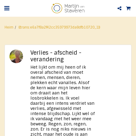
Heim
{{trans:e6a7f8a2f42cc35979973da8dfb10720_1}}
Verlies - afscheid -
verandering
Het lijkt om mij heen of ik
overal afscheid van moet
nemen, mensen, dieren,
plekken echt vanalles. Alsof
de kern waar mijn leven hier
om draait aan het
losbrokkelen is. Ik voel
daarbij een intens verdriet van
verlies, afgewisseld met
intense blijdschap. Lijkt wel of
ik vandaag met het weer mee
beweeg. Regen, zon, regen,
zon. Er is nog niks nieuws in
zicht, maar het oude ​is aan