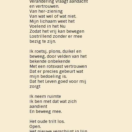
Verandering vraagt aandacht
en vertrouwen.
Van her-ziening
Van wat wel of wat niet.
Mijn lichaam weet het
Voelend in het Nu
Zodat het vrij kan bewegen
Lostrillend zonder er mee
bezig te zijn.
Ik roetsj, plons, duikel en
beweeg, door velden van het
bekende onbekende
Met een rotsvast vertrouwen
Dat er precies gebeurt wat
mijn bedoeling is.
Dat het Leven goed voor mij
zorgt
Ik neem ruimte
Ik ben met dat wat zich
aandient
En beweeg mee.
Het oude trilt los.
Open.
Het nieuwe verschijnt in lijn