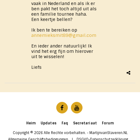
vaak in Nederland en als ik er
ben pakt het toch altijd uit als
een familie tournee haha.
Een keertje bellen?
Ik ben te bereiken op
annemieksmit89@gmail.com
En ieder ander natuurlijk! Ik
vind het erg fijn om hierover
uit te wisselen!
Liefs
Heim
Updates
Faq
Secretariaat
Forum
Copyright © 2026 Alle Rechte vorbehalten. -
MartijnvanStaveren.NL
Allgemeine Geschäftsbedingungen
|
DSGVO-Datenschutzerklärung