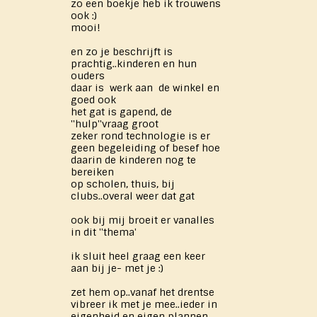
zo een boekje heb ik trouwens
ook :)
mooi!
en zo je beschrijft is
prachtig..kinderen en hun
ouders
daar is werk aan de winkel en
goed ook
het gat is gapend, de
''hulp''vraag groot
zeker rond technologie is er
geen begeleiding of besef hoe
daarin de kinderen nog te
bereiken
op scholen, thuis, bij
clubs..overal weer dat gat
ook bij mij broeit er vanalles
in dit ''thema'
ik sluit heel graag een keer
aan bij je- met je :)
zet hem op..vanaf het drentse
vibreer ik met je mee..ieder in
eigenheid en eigen plannen