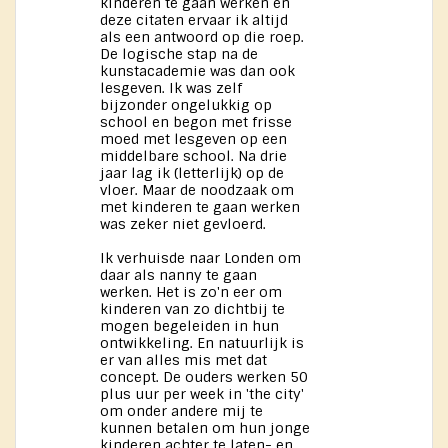
kinderen te gaan werken en
deze citaten ervaar ik altijd
als een antwoord op die roep.
De logische stap na de
kunstacademie was dan ook
lesgeven. Ik was zelf
bijzonder ongelukkig op
school en begon met frisse
moed met lesgeven op een
middelbare school. Na drie
jaar lag ik (letterlijk) op de
vloer. Maar de noodzaak om
met kinderen te gaan werken
was zeker niet gevloerd.
Ik verhuisde naar Londen om
daar als nanny te gaan
werken. Het is zo'n eer om
kinderen van zo dichtbij te
mogen begeleiden in hun
ontwikkeling. En natuurlijk is
er van alles mis met dat
concept. De ouders werken 50
plus uur per week in 'the city'
om onder andere mij te
kunnen betalen om hun jonge
kinderen achter te laten- en