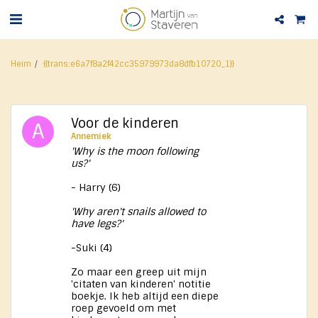
Heim
{{trans:e6a7f8a2f42cc35979973da8dfb10720_1}}
Voor de kinderen
Annemiek
'Why is the moon following
us?'
- Harry (6)
'Why aren't snails allowed to
have legs?'
-Suki (4)
Zo maar een greep uit mijn
'citaten van kinderen' notitie
boekje. Ik heb altijd een diepe
roep gevoeld om met