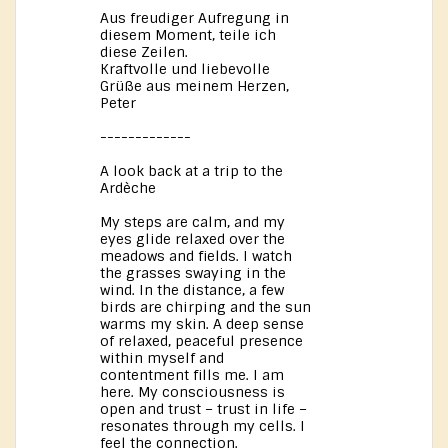
Aus freudiger Aufregung in
diesem Moment, teile ich
diese Zeilen.
Kraftvolle und liebevolle
Grüße aus meinem Herzen,
Peter
-------------
A look back at a trip to the
Ardèche
My steps are calm, and my
eyes glide relaxed over the
meadows and fields. I watch
the grasses swaying in the
wind. In the distance, a few
birds are chirping and the sun
warms my skin. A deep sense
of relaxed, peaceful presence
within myself and
contentment fills me. I am
here. My consciousness is
open and trust – trust in life –
resonates through my cells. I
feel the connection.