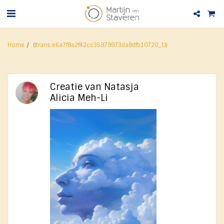
Home
{{trans:e6a7f8a2f42cc35979973da8dfb10720_1}}
Creatie van Natasja
Alicia Meh-Li