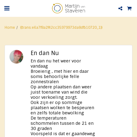
Home
{{trans:e6a7f8a2f42cc35979973da8dfb10720_1}}
En dan Nu
En dan nu het weer voor
vandaag
Broeierig , met hier en daar
soms behoorlijke felle
zonnestralen
Op andere plaatsen dan weer
juist toename van wind die
voor verkoeling zorgt.
Ook zijn er op sommige
plaatsen wolken te bespeuren
en zelfs totale bewolking
De temperaturen
schommelen tussen de 21 en
30 graden
Voorspeld is dat er gaandeweg