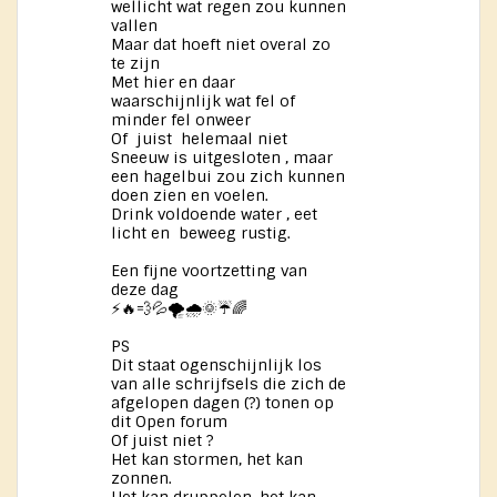
wellicht wat regen zou kunnen
vallen
Maar dat hoeft niet overal zo
te zijn
Met hier en daar
waarschijnlijk wat fel of
minder fel onweer
Of juist helemaal niet
Sneeuw is uitgesloten , maar
een hagelbui zou zich kunnen
doen zien en voelen.
Drink voldoende water , eet
licht en beweeg rustig.
Een fijne voortzetting van
deze dag
⚡🔥💨💦🌪️🌧️🌞☔🌈
PS
Dit staat ogenschijnlijk los
van alle schrijfsels die zich de
afgelopen dagen (?) ​tonen op
dit Open forum
Of juist niet ?
Het kan stormen, het kan
zonnen.