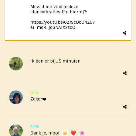
Misschien vind je deze
klankvibraties fijn hierbij?:
https://youtu.be/6ZfScQcO4ZU?
si=mqR_jq6NAIXxzcQ_
Ik ben er bij,,,5 minuten
Loes
Zeker❤️
Anna
Dank je, mooi