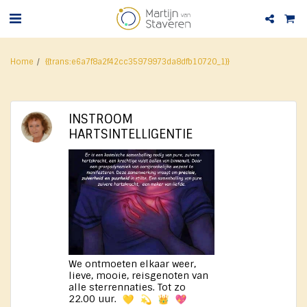
Home
{{trans:e6a7f8a2f42cc35979973da8dfb10720_1}}
INSTROOM
HARTSINTELLIGENTIE
We ontmoeten elkaar weer,
lieve, mooie, reisgenoten van
alle sterrennaties. Tot zo
22.00 uur.