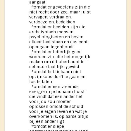
aangaat
*omdat er gevoelens zijn die
niet recht door zee, maar juist
vervagen, verdraaien,
verdoezelen, bedekken
*omdat er beelden zijn die
archetypisch mensen
psychologiseren en boven
elkaar laat staan en dus echt
opengaan tegenhoudt
*omdat er letterlijk geen
woorden zijn die het mogelijk
maken om dit uberhaupt te
delen..de taal lijkt gewist
*omdat het lichaam niet
opzijnkops durft te gaan en
los te laten
*omdat er een vreemde
energie in je lichaam huist
die vindt dat een ander het
voor jou zou moeten
oplossen omdat de schuld
voor je eigen leven en wat je
overkomen is, op aarde altijd
bij een ander ligt
*omdat er diepe