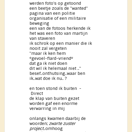
werden foto's op getoond
een beetje zoals de ''wanted''
pagina van een politie
organisatie of een militaire
beweging
een van de fotoos herkende ik
het was een foto van martijn
van staveren
ik schrok op een manier die ik
nooit zal vergeten
''maar ik ken hem
*gevoel-flard-vriend*
dat ga ik niet doen
dit wil ik helemaal niet ..''
besef..onthutsing..waar ben
ik..wat doe ik nu.. ?
en toen stond ik buiten -
Direct
de klap van buiten gezet
worden gaf een enorme
verwarring in mij
onlangs kwamen daarbij de
woorden;
zwarte zuster
project.
.omhoog