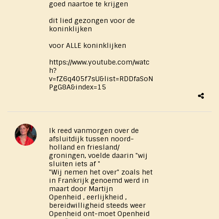
goed naartoe te krijgen
dit lied gezongen voor de
koninklijken
voor ALLE koninklijken
https://www.youtube.com/watc
h?
v=fZ6q405f7sU&list=RDDfaSoN
PgG8A&index=15
Ik reed vanmorgen over de
afsluitdijk tussen noord-
holland en friesland/
groningen, voelde daarin "wij
sluiten iets af "
"Wij nemen het over" zoals het
in Frankrijk genoemd werd in
maart door Martijn
Openheid , eerlijkheid ,
bereidwilligheid steeds weer
Openheid ont-moet Openheid