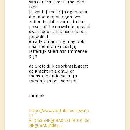
van een vent..zei ik met een
lach
ja..zei hij..met zijn ogen open
die mooie open ogen.. we
zetten het hier voort.. in the
power of the crowd die opstaat
dwars door alles heen is ook
jouw deel
en alle omarming mag ook
naar het moment dat jij
letterlijk stierf aan immense
pijn
de Grote dijk doorbraak..geeft
de Kracht in zicht...lief
mens..die dit leest..mijn
tranen zijn ook voor jou
moniek
https://www.youtube.com/watc
h?
v=DfaSoNPgG8A&list=RDDfaSo
NPgG8A&index=1