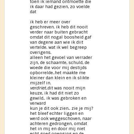
toen ik iemand ontmoette die
ik daar had gezien, zo voelde
dat
ik heb er meer over
geschreven. ik heb dit nooit
verder naar buiten gebracht
omdat dit nogal boosheid gaf
van degene aan wie ik diit
vertelde. wat ik wel begreep
overigens.
alleen het gevoel van verrader
zijn, de schaamte, schuld, de
woede die voor mij destijds
opborrelde..het maakte me
kleiner dan klein en ik slikte
mijzelf in.
verdriet.
.dit was nooit mijn
keuze, ik had dit niet zo
gewild.. ik was gebroken en
verward
kun je dit ook zien.. zie je mij?
het bleef echter liggen en
werd ook weggeschoven, naar
achteren gedrongen, omdat
het in mij en door mij niet
echt goed openging en de