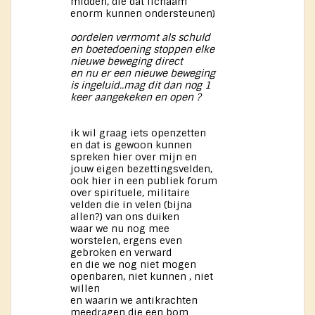
midden, die dat lichaam
enorm kunnen ondersteunen)
oordelen vermomt als schuld
en boetedoening stoppen elke
nieuwe beweging direct
en nu er een nieuwe beweging
is ingeluid..mag dit dan nog 1
keer aangekeken en open ?
ik wil graag iets openzetten
en dat is gewoon kunnen
spreken hier over mijn en
jouw eigen bezettingsvelden,
ook hier in een publiek forum
over spirituele, militaire
velden die in velen (bijna
allen?) van ons duiken
waar we nu nog mee
worstelen, ergens even
gebroken en verward
en die we nog niet mogen
openbaren, niet kunnen , niet
willen
en waarin we antikrachten
meedragen die een bom