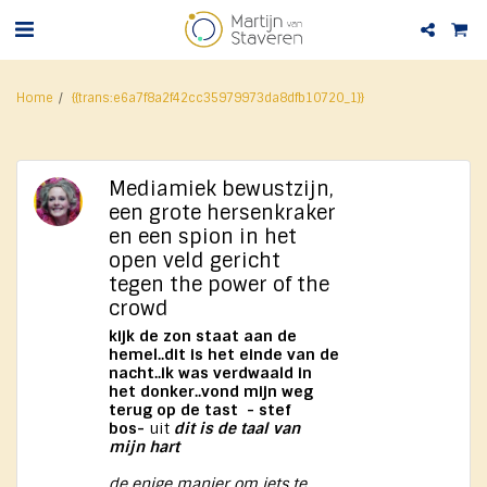
Home
{{trans:e6a7f8a2f42cc35979973da8dfb10720_1}}
Mediamiek bewustzijn,
een grote hersenkraker
en een spion in het
open veld gericht
tegen the power of the
crowd
kijk de zon staat aan de
hemel..dit is het einde van de
nacht..ik was verdwaald in
het donker..vond mijn weg
terug op de tast - stef
bos-
uit
dit is de taal van
mijn hart
de enige manier om iets te