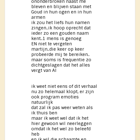
ononderbroken naast me
bleven en blijven staan met
Goud in hun ogen en in hun
armen
ik zou het liefs hun namen
zingen..ik hoop oprecht dat
ieder zo een gouden naam
kent..1 mens is genoeg
EN niet te vergeten
martijn..die keer op keer
probeerde mij te bereiken..
maar soms is frequentie zo
dichtgeslagen dat het alles
vergt van Al
ik weet niet eens of dit verhaal
nu zo helemaal klopt, er zijn
ook program emoties
natuurlijk
dat zal ik pas weer weten als
ik thuis ben
maar ik weet wel dat ik het
hier gewoon wil neerleggen
omdat ik het wel zo beleefd
heb
en ik wil die schaamte en