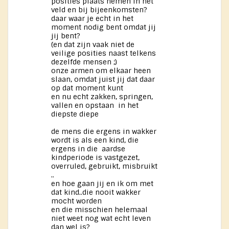
posities plaats nemen in het
veld en bij bijeenkomsten?
daar waar je echt in het
moment nodig bent omdat jij
jij bent?
(en dat zijn vaak niet de
veilige posities naast telkens
dezelfde mensen ;)
onze armen om elkaar heen
slaan, omdat juist jij dat daar
op dat moment kunt
en nu echt zakken, springen,
vallen en opstaan in het
diepste diepe
de mens die ergens in wakker
wordt is als een kind, die
ergens in die aardse
kindperiode is vastgezet,
overruled, gebruikt, misbruikt
..
en hoe gaan jij en ik om met
dat kind..die nooit wakker
mocht worden
en die misschien helemaal
niet weet nog wat echt leven
dan wel is?