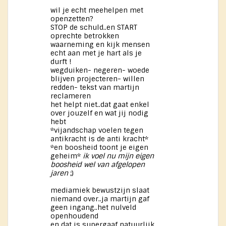
wil je echt meehelpen met
openzetten?
STOP de schuld..en START
oprechte betrokken
waarneming en kijk mensen
echt aan met je hart als je
durft !
wegduiken- negeren- woede
blijven projecteren- willen
redden- tekst van martijn
reclameren
het helpt niet..dat gaat enkel
over jouzelf en wat jij nodig
hebt
*vijandschap voelen tegen
antikracht is de anti kracht*
*en boosheid toont je eigen
geheim*
ik voel nu mijn eigen
boosheid wel van afgelopen
jaren
;)
mediamiek bewustzijn slaat
niemand over..ja martijn gaf
geen ingang..het nulveld
openhoudend
en dat is supergaaf natuurlijk