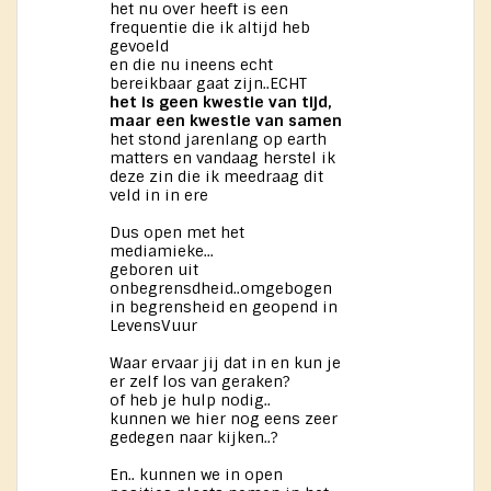
het nu over heeft is een
frequentie die ik altijd heb
gevoeld
en die nu ineens echt
bereikbaar gaat zijn..ECHT
het is geen kwestie van tijd,
maar een kwestie van samen
het stond jarenlang op earth
matters en vandaag herstel ik
deze zin die ik meedraag dit
veld in in ere
Dus open met het
mediamieke...
geboren uit
onbegrensdheid..omgebogen
in begrensheid en geopend in
LevensVuur
Waar ervaar jij dat in en kun je
er zelf los van geraken?
of heb je hulp nodig..
kunnen we hier nog eens zeer
gedegen naar kijken..?
En.. kunnen we in open