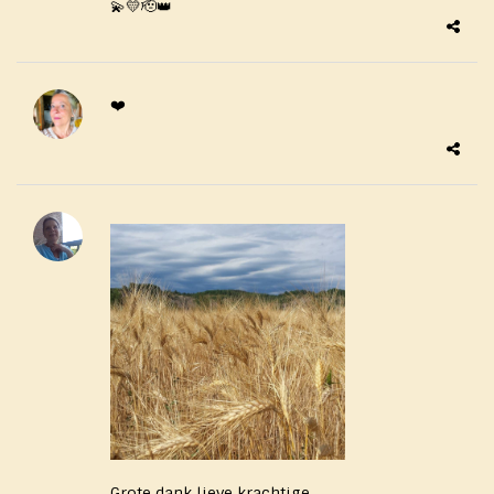
💫💛🫡👑
❤️
Grote dank lieve krachtige