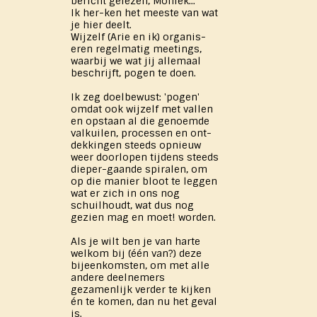
bericht gelezen, Moniek...
Ik her-ken het meeste van wat
je hier deelt.
Wijzelf (Arie en ik) organis-
eren regelmatig meetings,
waarbij we wat jij allemaal
beschrijft, pogen te doen.
Ik zeg doelbewust: 'pogen'
omdat ook wijzelf met vallen
en opstaan al die genoemde
valkuilen, processen en ont-
dekkingen steeds opnieuw
weer doorlopen tijdens steeds
dieper-gaande spiralen, om
op die manier bloot te leggen
wat er zich in ons nog
schuilhoudt, wat dus nog
gezien mag en moet! worden.
Als je wilt ben je van harte
welkom bij (één van?) deze
bijeenkomsten, om met alle
andere deelnemers
gezamenlijk verder te kijken
én te komen, dan nu het geval
is.