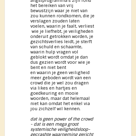
angstprogramma's zijn rond
het bereiken van vrij
bewustzijn waar je niet van
zou kunnen rondkomen, die je
verslagen zouden laten
voelen, waarin je faalt, verliest
wie je liefhebt, je veiligheden
onderuit getrokken worden, je
gezichtsverlies leidt, je sterft
van schuld en schaamte,
waarin hulp vragen vol
geblokt wordt omdat je dan
dus gezien wordt voor wie je
bent en niet bent
en waarin je geen veiligheid
meer geboden wordt van een
crowd die je wel zou dragen
via likes en hartjes en
goedkeuring en mooie
woorden, maar dat helemaal
niet kan omdat het enkel via
jou zichzelf wil kennen.
dat is geen power of the crowd
- dat is een mega groot
systemische veiligheidsloop-
gecrashte waarneming gericht