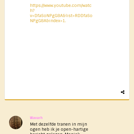
https://www.youtube.com/watc
h?
v=DfaSoNPgG8A&list=RDDfaSo
NPgG8A&index=1.
Wavarh
Met dezelfde tranen in mijn
ogen heb ik je open-hartige