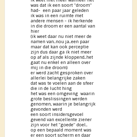
ik weet niet meer wanneer het
was dat ik een soort ''droom''
had- een paar jaar geleden
ik was in een ruimte met
andere mensen - ik herkende
in die droom er een aantal van
hier
(ik weet daar nu niet meer de
namen van..nou ja..een paar
maar dat kan ook perceptie
zijn dus daar ga ik niet meer
op af als zijnde kloppend..het
gaat nu enkel en alleen over
mij in die droom)
er werd zacht gesproken over
allerlei belangrijke zaken
dat was te voelen aan de sfeer
die in de lucht hing
het was een omgeving waarin
grote beslissingen werden
genomen, waarin je belangrijk
gevonden werd
een soort insidersgevoel
gevend van excellente ziener
zijn voor het ''goede'' doel..
op een bepaald moment was
er een soort scherm en daar