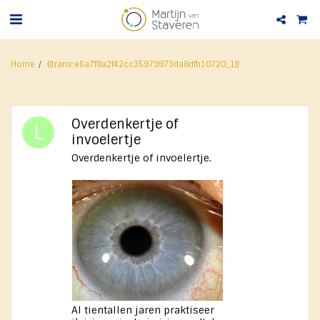
Home
{{trans:e6a7f8a2f42cc35979973da8dfb10720_1}}
Overdenkertje of
invoelertje
Overdenkertje of invoelertje.
Al tientallen jaren praktiseer