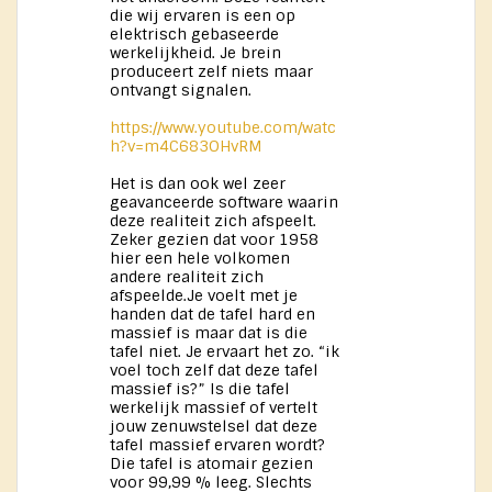
die wij ervaren is een op
elektrisch gebaseerde
werkelijkheid. Je brein
produceert zelf niets maar
ontvangt signalen.
https://www.youtube.com/watc
h?v=m4C683OHvRM
Het is dan ook wel zeer
geavanceerde software waarin
deze realiteit zich afspeelt.
Zeker gezien dat voor 1958
hier een hele volkomen
andere realiteit zich
afspeelde.Je voelt met je
handen dat de tafel hard en
massief is maar dat is die
tafel niet. Je ervaart het zo. “ik
voel toch zelf dat deze tafel
massief is?” Is die tafel
werkelijk massief of vertelt
jouw zenuwstelsel dat deze
tafel massief ervaren wordt?
Die tafel is atomair gezien
voor 99,99 % leeg. Slechts