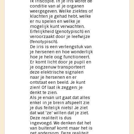
ik iriscopie. In je iris wordt de
conditie van al je organen
weergegeven. Welke ziektes of
klachten je gehad hebt, welke
er nu spelen en welke je
mogelijk kunt verwachten.
Erfelijkheid (genotypisch) en
veroorzaakt door je leefwijze
(fenotypisch).
De iris is een verlengstuk van
je hersenen en hoe wonderlijk
hoe je hele oog functioneert.
Er komt licht door je pupil en
je oogzenuw transporteert
deze elektrische signalen
naar je hersenen en er
ontstaat een beeld. Je kunt
zien! Of laat ik zeggen: je
denkt te zien.
Als je ervan uit gaat dat alles
enkel in je brein afspeelt zie
je dus feitelijk niets! Je ziet
dat wat ‘ze’ willen dat je ziet.
Deze realiteit is dus
ingevoegd. We denken dat het
van buitenaf komt maar het is
net andersom. Deze realiteit