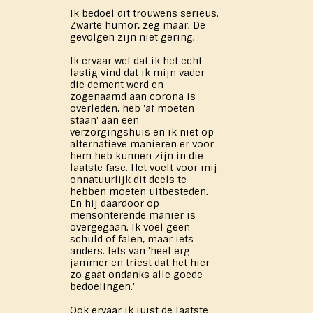
Ik bedoel dit trouwens serieus.
Zwarte humor, zeg maar. De
gevolgen zijn niet gering.
Ik ervaar wel dat ik het echt
lastig vind dat ik mijn vader
die dement werd en
zogenaamd aan corona is
overleden, heb 'af moeten
staan' aan een
verzorgingshuis en ik niet op
alternatieve manieren er voor
hem heb kunnen zijn in die
laatste fase. Het voelt voor mij
onnatuurlijk dit deels te
hebben moeten uitbesteden.
En hij daardoor op
mensonterende manier is
overgegaan. Ik voel geen
schuld of falen, maar iets
anders. Iets van 'heel erg
jammer en triest dat het hier
zo gaat ondanks alle goede
bedoelingen.'
Ook ervaar ik juist de laatste