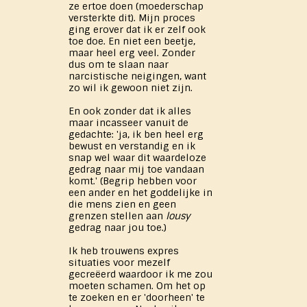
ze ertoe doen (moederschap
versterkte dit). Mijn proces
ging erover dat ik er zelf ook
toe doe. En niet een beetje,
maar heel erg veel. Zonder
dus om te slaan naar
narcistische neigingen, want
zo wil ik gewoon niet zijn.
En ook zonder dat ik alles
maar incasseer vanuit de
gedachte: 'ja, ik ben heel erg
bewust en verstandig en ik
snap wel waar dit waardeloze
gedrag naar mij toe vandaan
komt.' (Begrip hebben voor
een ander en het goddelijke in
die mens zien en geen
grenzen stellen aan
lousy
gedrag naar jou toe.)
Ik heb trouwens expres
situaties voor mezelf
gecreëerd waardoor ik me zou
moeten schamen. Om het op
te zoeken en er 'doorheen' te