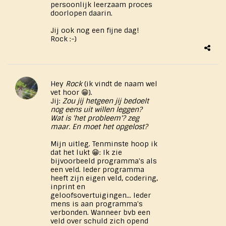
persoonlijk leerzaam proces
doorlopen daarin.
Jij ook nog een fijne dag!
Rock :-)
Hey
Rock
(ik vindt de naam wel
vet hoor 😁).
Jij:
Zou jij hetgeen jij bedoelt
nog eens uit willen leggen?
Wat is 'het probleem'? zeg
maar. En moet het opgelost?
Mijn uitleg. Tenminste hoop ik
dat het lukt 😁: Ik zie
bijvoorbeeld programma's als
een veld. Ieder programma
heeft zijn eigen veld, codering,
inprint en
geloofsovertuigingen... Ieder
mens is aan programma's
verbonden. Wanneer bvb een
veld over schuld zich opend