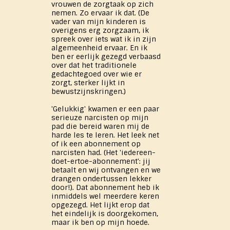
vrouwen de zorgtaak op zich
nemen. Zo ervaar ik dat. (De
vader van mijn kinderen is
overigens erg zorgzaam, ik
spreek over iets wat ik in zijn
algemeenheid ervaar. En ik
ben er eerlijk gezegd verbaasd
over dat het traditionele
gedachtegoed over wie er
zorgt, sterker lijkt in
bewustzijnskringen.)
'Gelukkig' kwamen er een paar
serieuze narcisten op mijn
pad die bereid waren mij de
harde les te leren. Het leek net
of ik een abonnement op
narcisten had. (Het 'iedereen-
doet-ertoe-abonnement': jij
betaalt en wij ontvangen en we
drangen ondertussen lekker
door!). Dat abonnement heb ik
inmiddels wel meerdere keren
opgezegd. Het lijkt erop dat
het eindelijk is doorgekomen,
maar ik ben op mijn hoede.