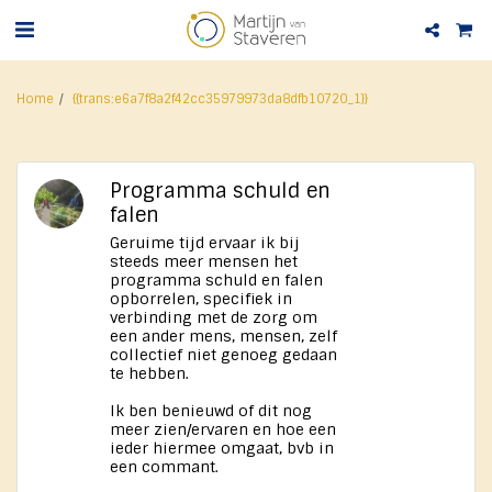
Home
{{trans:e6a7f8a2f42cc35979973da8dfb10720_1}}
Programma schuld en
falen
Geruime tijd ervaar ik bij
steeds meer mensen het
programma schuld en falen
opborrelen, specifiek in
verbinding met de zorg om
een ander mens, mensen, zelf
collectief niet genoeg gedaan
te hebben.
Ik ben benieuwd of dit nog
meer zien/ervaren en hoe een
ieder hiermee omgaat, bvb in
een commant.