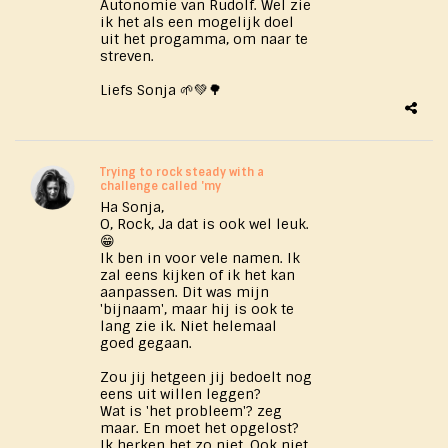
Autonomie van Rudolf. Wel zie
ik het als een mogelijk doel
uit het progamma, om naar te
streven.
Liefs Sonja 🌱💚🌳
Trying to rock steady with a
challenge called 'my
Ha Sonja,
O, Rock, Ja dat is ook wel leuk.
😁
Ik ben in voor vele namen. Ik
zal eens kijken of ik het kan
aanpassen. Dit was mijn
'bijnaam', maar hij is ook te
lang zie ik. Niet helemaal
goed gegaan.
Zou jij hetgeen jij bedoelt nog
eens uit willen leggen?
Wat is 'het probleem'? zeg
maar. En moet het opgelost?
Ik herken het zo niet. Ook niet