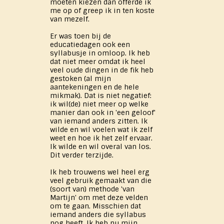
moeten kiezen dan ​offerde ik
me op of greep ik in ten koste
van mezelf.
Er was toen bij de
educatiedagen ook een
syllabusje in omloop. Ik heb
dat niet meer omdat ik heel
veel oude dingen in de fik heb
gestoken (al mijn
aantekeningen en de hele
mikmak). Dat is niet negatief:
ik wil(de) niet meer op welke
manier dan ook in 'een geloof'
van iemand anders zitten. Ik
wilde en wil voelen wat ik zelf
weet en hoe ik het zelf ervaar.
Ik wilde en wil overal van los.
Dit verder terzijde.
Ik heb trouwens wel heel erg
veel gebruik gemaakt van die
(soort van) methode 'van
Martijn' om met deze velden
om te gaan. Misschien dat
iemand anders die syllabus
nog heeft. Ik heb nu mijn