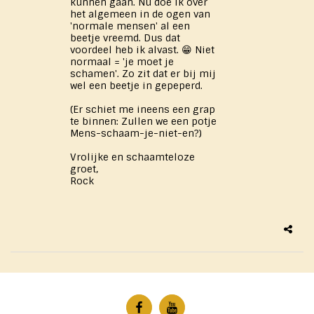
kunnen gaan. Nu doe ik over
het algemeen in de ogen van
'normale mensen' al een
beetje vreemd. Dus dat
voordeel heb ik alvast. 😁 Niet
normaal = 'je moet je
schamen'. Zo zit dat er bij mij
wel een beetje in gepeperd.
(Er schiet me ineens een grap
te binnen: Zullen we een potje
Mens-schaam-je-niet-en?)
Vrolijke en schaamteloze
groet,
Rock