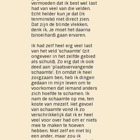
vermoeden dat ik best wel last
had van veel van die velden.
Echt helder kun je dat (ik
tenminste) niet direct zien.
Dat zijn de blinde vlekken,
denk ik. Je moet het daarna
(snoeihard) gaan ervaren.
Ik had zelf heel erg veel last
van het veld 'schaamte' (zit
ongeveer in het zelfde gebied
als schuld). Zo erg dat ik ook
deed aan 'plaatsvervangende
schaamte'. En omdat ik heel
zorgzaam ben, heb ik dingen
gedaan in mijn leven om te
voorkomen dat iemand anders
zich hoefde te schamen. Ik
nam de schaamte op me, ten
koste van mezelf. Het gevoel
van schaamte vond ik zo
verschrikkelijk dat ik er heel
veel voor over had om er niets
mee te maken te hoeven
hebben. Niet zelf en niet bij
een ander, maar zou ik