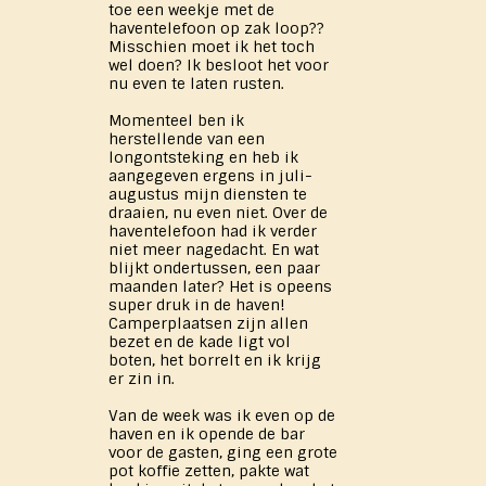
toe een weekje met de
haventelefoon op zak loop??
Misschien moet ik het toch
wel doen? Ik besloot het voor
nu even te laten rusten.
Momenteel ben ik
herstellende van een
longontsteking en heb ik
aangegeven ergens in juli-
augustus mijn diensten te
draaien, nu even niet. Over de
haventelefoon had ik verder
niet meer nagedacht. En wat
blijkt ondertussen, een paar
maanden later? Het is opeens
super druk in de haven!
Camperplaatsen zijn allen
bezet en de kade ligt vol
boten, het borrelt en ik krijg
er zin in.
Van de week was ik even op de
haven en ik opende de bar
voor de gasten, ging een grote
pot koffie zetten, pakte wat