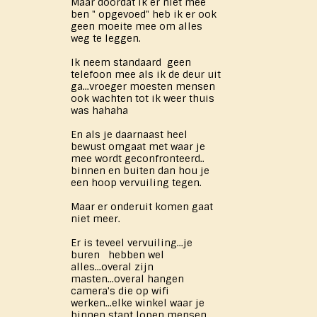
Maar doordat ik er niet mee
ben " opgevoed" heb ik er ook
geen moeite mee om alles
weg te leggen.
Ik neem standaard geen
telefoon mee als ik de deur uit
ga...vroeger moesten mensen
ook wachten tot ik weer thuis
was hahaha
En als je daarnaast heel
bewust omgaat met waar je
mee wordt geconfronteerd..
binnen en buiten dan hou je
een hoop vervuiling tegen.
Maar er onderuit komen gaat
niet meer.
Er is teveel vervuiling...je
buren hebben wel
alles...overal zijn
masten...overal hangen
camera's die op wifi
werken...elke winkel waar je
binnen stapt lopen mensen