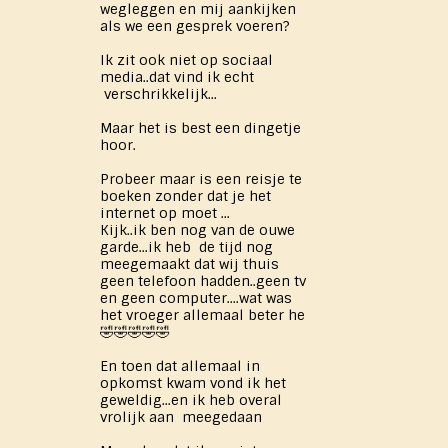
wegleggen en mij aankijken
als we een gesprek voeren?
Ik zit ook niet op sociaal
media..dat vind ik echt
verschrikkelijk...
Maar het is best een dingetje
hoor.
Probeer maar is een reisje te
boeken zonder dat je het
internet op moet ...
Kijk..ik ben nog van de ouwe
garde...ik heb de tijd nog
meegemaakt dat wij thuis
geen telefoon hadden..geen tv
en geen computer....wat was
het vroeger allemaal beter he
🤣🤣🤣🤣🤣
En toen dat allemaal in
opkomst kwam vond ik het
geweldig...en ik heb overal
vrolijk aan meegedaan