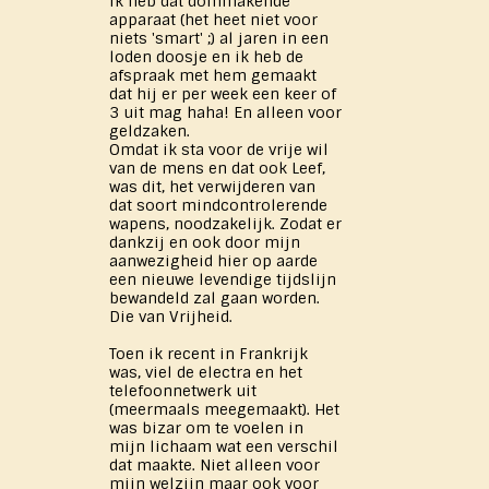
Ik heb dat dommakende
apparaat (het heet niet voor
niets 'smart' ;) al jaren in een
loden doosje en ik heb de
afspraak met hem gemaakt
dat hij er per week een keer of
3 uit mag haha! En alleen voor
geldzaken.
Omdat ik sta voor de vrije wil
van de mens en dat ook Leef,
was dit, het verwijderen van
dat soort mindcontrolerende
wapens, noodzakelijk. Zodat er
dankzij en ook door mijn
aanwezigheid hier op aarde
een nieuwe levendige tijdslijn
bewandeld zal gaan worden.
Die van Vrijheid.
Toen ik recent in Frankrijk
was, viel de electra en het
telefoonnetwerk uit
(meermaals meegemaakt). Het
was bizar om te voelen in
mijn lichaam wat een verschil
dat maakte. Niet alleen voor
mijn welzijn maar ook voor