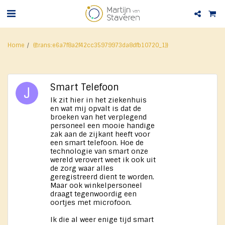
Home
{{trans:e6a7f8a2f42cc35979973da8dfb10720_1}}
Smart Telefoon
Ik zit hier in het ziekenhuis
en wat mij opvalt is dat de
broeken van het verplegend
personeel een mooie handige
zak aan de zijkant heeft voor
een smart telefoon. Hoe de
technologie van smart onze
wereld verovert weet ik ook uit
de zorg waar alles
geregistreerd dient te worden.
Maar ook winkelpersoneel
draagt tegenwoordig een
oortjes met microfoon.
Ik die al weer enige tijd smart