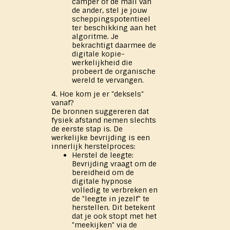
camper of de mail van
de ander, stel je jouw
scheppingspotentieel
ter beschikking aan het
algoritme. Je
bekrachtigt daarmee de
digitale kopie-
werkelijkheid die
probeert de organische
wereld te vervangen.
4. Hoe kom je er "deksels"
vanaf?
De bronnen suggereren dat
fysiek afstand nemen slechts
de eerste stap is. De
werkelijke bevrijding is een
innerlijk herstelproces:
Herstel de leegte:
Bevrijding vraagt om de
bereidheid om de
digitale hypnose
volledig te verbreken en
de "leegte in jezelf" te
herstellen. Dit betekent
dat je ook stopt met het
"meekijken" via de