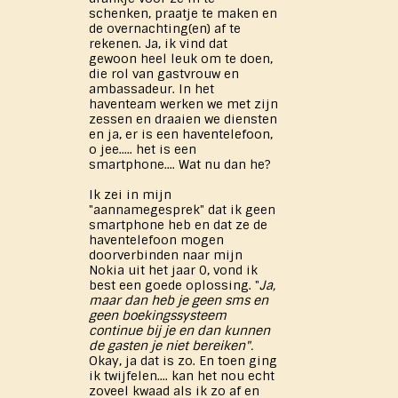
schenken, praatje te maken en
de overnachting(en) af te
rekenen. Ja, ik vind dat
gewoon heel leuk om te doen,
die rol van gastvrouw en
ambassadeur. In het
haventeam werken we met zijn
zessen en draaien we diensten
en ja, er is een haventelefoon,
o jee..... het is een
smartphone.... Wat nu dan he?
Ik zei in mijn
"aannamegesprek" dat ik geen
smartphone heb en dat ze de
haventelefoon mogen
doorverbinden naar mijn
Nokia uit het jaar 0, vond ik
best een goede oplossing. "
Ja,
maar dan heb je geen sms en
geen boekingssysteem
continue bij je en dan kunnen
de gasten je niet bereiken".
Okay, ja dat is zo. En toen ging
ik twijfelen.... kan het nou echt
zoveel kwaad als ik zo af en