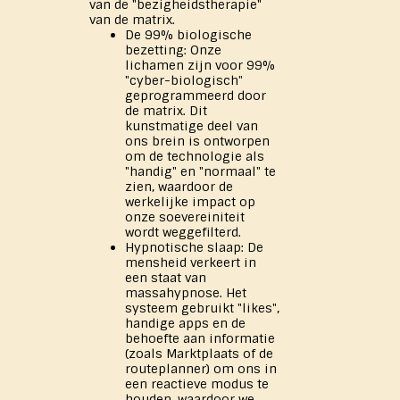
van de "bezigheidstherapie"
van de matrix.
De 99% biologische
bezetting: Onze
lichamen zijn voor 99%
"cyber-biologisch"
geprogrammeerd door
de matrix. Dit
kunstmatige deel van
ons brein is ontworpen
om de technologie als
"handig" en "normaal" te
zien, waardoor de
werkelijke impact op
onze soevereiniteit
wordt weggefilterd.
Hypnotische slaap: De
mensheid verkeert in
een staat van
massahypnose. Het
systeem gebruikt "likes",
handige apps en de
behoefte aan informatie
(zoals Marktplaats of de
routeplanner) om ons in
een reactieve modus te
houden, waardoor we