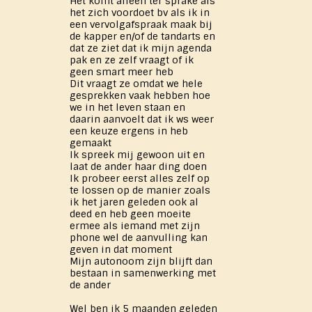
Het komt alleen ter sprake als
het zich voordoet bv als ik in
een vervolgafspraak maak bij
de kapper en/of de tandarts en
dat ze ziet dat ik mijn agenda
pak en ze zelf vraagt of ik
geen smart meer heb
Dit vraagt ze omdat we hele
gesprekken vaak hebben hoe
we in het leven staan en
daarin aanvoelt dat ik ws weer
een keuze ergens in heb
gemaakt
Ik spreek mij gewoon uit en
laat de ander haar ding doen
Ik probeer eerst alles zelf op
te lossen op de manier zoals
ik het jaren geleden ook al
deed en heb geen moeite
ermee als iemand met zijn
phone wel de aanvulling kan
geven in dat moment
Mijn autonoom zijn blijft dan
bestaan in samenwerking met
de ander
Wel ben ik 5 maanden geleden