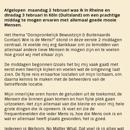
Afgelopen maandag 2 februari was ik in Rheine en
dinsdag 3 februari in Köln (Duitsland) om een prachtige
middag te mogen ervaren met allemaal goede mooie
Mensen.
Het thema "Oorspronkelijk Bewustzijn & Buitenaards
Contact; Wie is de Mens?" stond in deze eerste 2 middagen
centraal. Ik voelde mij erg dankbaar om zo temidden van
allemaal andere lieve Mensen te mogen zijn en te voelen
hoe groot wij met elkaar zijn.
De middagen begonnen (zoals het bij mij vaak gaat) met
eerst even heerlijk kijken en voelen wat de omgeving laat
zien. De fijne reis ernaartoe loslaten uit mijn lichaam, om
daarna kennis te maken met de beheerders van de
betreffende locatie.
Mijn innerlijke oren horen de geluiden uit de toekomst, de
Mensen die binnen gaan komen en hun fijne plek gaan
uitzoeken. Het zijn allemaal van die kleine en voor mij hele
grote dingen die ik opneem. Ik voel en zie de
frequentievelden die ieder Mens is, hoe die Mens ook is en
wat er allemaal heeft plaats gevonden, het is goed.
Iedereen is Welkom, No Matter What. Dat voel ik in alles wat