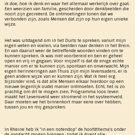
ik doe, hoe ik denk en waar het allemaal werkelijk over gaat.
Een weerzien van familie, gescheiden door denkbeelden die
nooit zijn gecreëerd. De ontmoetingen tonen dat we
verbonden zijn, zoals Mensen dat zijn op hun eigen unieke
wijze.
Het was uitdagend om in het Duits te spreken, vanuit mijn
eigen weten en voelen, via beelden naar denken in het Brein.
En van daaruit weer de betreffende woorden vinden om te
kunnen spreken. Ik was niet voorbereid en ben er geheel
open en vrij in gegaan. Voor mijzelf is dat de enige echte
manier om er te kunnen zijn, spontaan en onverwacht. Mijn
eigen herinneringen aan Thuis zijn mijn levensaders, er is
geen andere wijze van er kunnen zijn. Wat ik heel erg
bijzonder vind, is dat alle Mensen elkaar hierdoor op een
nieuwe (eigenlijk oude) manier ontmoeten. Echt, het is zo
prachtig om dit te mogen zien. Programma loos leven
maakt het Levensveld weer stromend in het systeemveld.
Daar moeten we het binnenkort maar eens over hebben,
tussen jou en mij gesproken.
In Rheine heb ik "in een notendop" de hoofdthema's onder
de aandacht mogen brengen, zodat ik direct alle