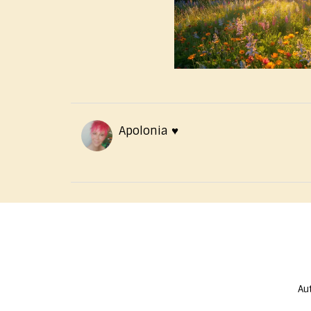
Apolonia ♥️
Au