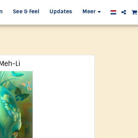
n
See & Feel
Updates
Meer
 Meh-Li