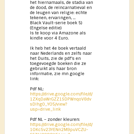
het hiernamaals, de stadia van
de dood, de reïncarnatieval en
de leugen van religie: echte
tekenen, ervaringen, ...
Black Vault-serie boek 5)
(Engelse editie)
Is te koop via Amazone als
kindle voor 4 Euro.
Ik heb het 4e boek vertaald
naar Nederlands en zelfs naar
het Duits, zie de pdf’s en
toegevoegde boeken die ze
gebruikt als haar bron
informatie, zie mn google
link:
Pdf NL:
https://drive.google.com/file/d/
1ZXqDaWrGZZ1SDPWnqoV8dv
sDIhg0_YO5/view?
usp=drive_link
Pdf NL – zonder kleuren:
https://drive.google.com/file/d/
1OKc5v23YENn2M9puVCZU-