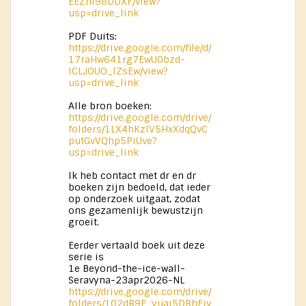
EEZhl98DDXF/view?
usp=drive_link
PDF Duits:
https://drive.google.com/file/d/
17raHw641rg7EwU0bzd-
lCLJOUO_lZsEw/view?
usp=drive_link
Alle bron boeken:
https://drive.google.com/drive/
folders/1LX4hKzIV5HxXdqQvC
putGvVQhp5PiUve?
usp=drive_link
Ik heb contact met dr en dr
boeken zijn bedoeld, dat ieder
op onderzoek uitgaat, zodat
ons gezamenlijk bewustzijn
groeit.
Eerder vertaald boek uit deze
serie is
1e Beyond-the-ice-wall-
Seravyna-23apr2026-NL
https://drive.google.com/drive/
folders/102dR9E_yuai5DRhEiv