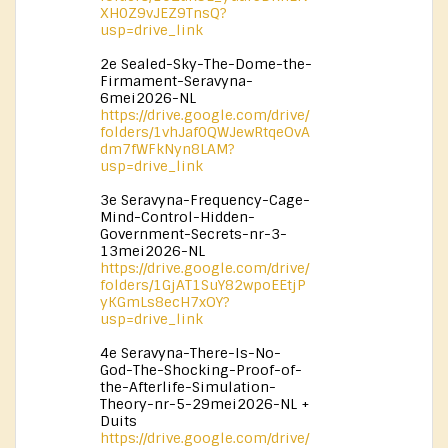
XH0Z9vJEZ9TnsQ?
usp=drive_link
2e Sealed-Sky-The-Dome-the-
Firmament-Seravyna-
6mei2026-NL
https://drive.google.com/drive/
folders/1vhJaf0QWJewRtqeOvA
dm7fWFkNyn8LAM?
usp=drive_link
3e Seravyna-Frequency-Cage-
Mind-Control-Hidden-
Government-Secrets-nr-3-
13mei2026-NL
https://drive.google.com/drive/
folders/1GjAT1SuY82wpoEEtjP
yKGmLs8ecH7xOY?
usp=drive_link
4e Seravyna-There-Is-No-
God-The-Shocking-Proof-of-
the-Afterlife-Simulation-
Theory-nr-5-29mei2026-NL +
Duits
https://drive.google.com/drive/