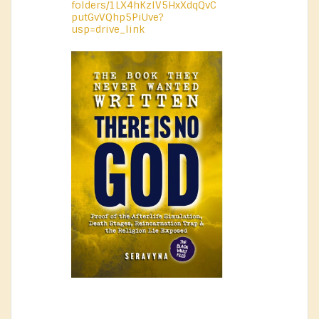
folders/1LX4hKzIV5HxXdqQvC
putGvVQhp5PiUve?
usp=drive_link