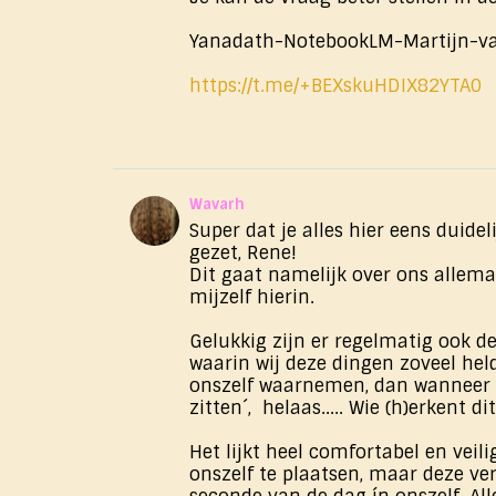
Yanadath-NotebookLM-Martijn-v
https://t.me/+BEXskuHDIX82YTA0
Wavarh
Super dat je alles hier eens duideli
gezet, Rene!
Dit gaat namelijk over ons allema
mijzelf hierin.
Gelukkig zijn er regelmatig ook d
waarin wij deze dingen zoveel held
onszelf waarnemen, dan wanneer 
zitten´, helaas..... Wie (h)erkent dit 
Het lijkt heel comfortabel en veili
onszelf te plaatsen, maar deze ver