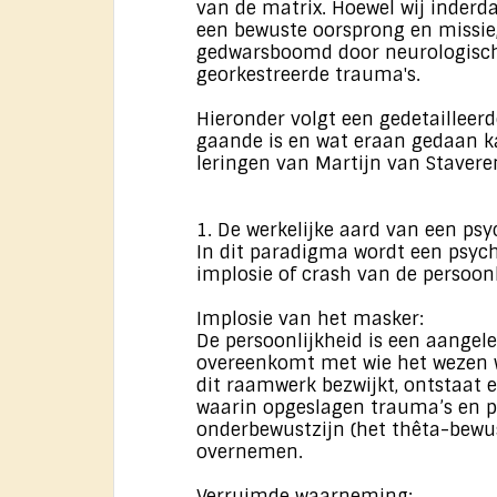
van de matrix. Hoewel wij inderd
een bewuste oorsprong en missie,
gedwarsboomd door neurologisch
georkestreerde trauma's.
Hieronder volgt een gedetailleer
gaande is en wat eraan gedaan k
leringen van Martijn van Stavere
1. De werkelijke aard van een ps
In dit paradigma wordt een psych
implosie of crash van de persoonl
Implosie van het masker:
De persoonlijkheid is een aangele
overeenkomt met wie het wezen w
dit raamwerk bezwijkt, ontstaat e
waarin opgeslagen trauma’s en p
onderbewustzijn (het thêta-bewus
overnemen.
Verruimde waarneming: