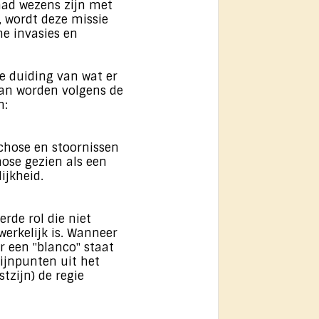
aad wezens zijn met
 wordt deze missie
e invasies en
de duiding van wat er
an worden volgens de
n:
ychose en stoornissen
ose gezien als een
ijkheid.
erde rol die niet
erkelijk is. Wanneer
r een "blanco" staat
ijnpunten uit het
tzijn) de regie