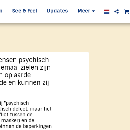
n
See & Feel
Updates
Meer
ensen psychisch
llemaal zielen zijn
n op aarde
de en kunnen zij
ij "psychisch
isch defect, maar het
lict tussen de
 masker) en de
 binnen de beperkingen