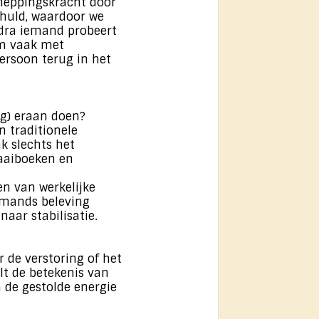
cheppingskracht door
chuld, waardoor we
Zodra iemand probeert
em vaak met
ersoon terug in het
ng) eraan doen?
in traditionele
k slechts het
raaiboeken en
en van werkelijke
emands beleving
naar stabilisatie.
 de verstoring of het
lt de betekenis van
 de gestolde energie