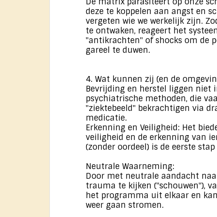
De matrix parasiteert op onze s
deze te koppelen aan angst en s
vergeten wie we werkelijk zijn. 
te ontwaken, reageert het syste
"antikrachten" of shocks om de p
gareel te duwen.
4. Wat kunnen zij (en de omgevi
Bevrijding en herstel liggen niet 
psychiatrische methoden, die vaa
"ziektebeeld" bekrachtigen via d
medicatie.
Erkenning en Veiligheid: Het bied
veiligheid en de erkenning van i
(zonder oordeel) is de eerste stap 
Neutrale Waarneming:
Door met neutrale aandacht naar
trauma te kijken ("schouwen"), va
het programma uit elkaar en kan
weer gaan stromen.