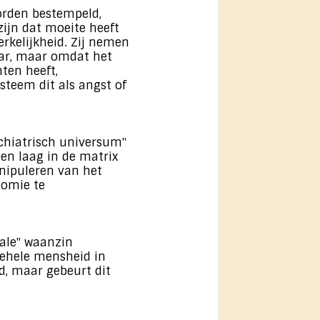
orden bestempeld,
zijn dat moeite heeft
rkelijkheid. Zij nemen
ar, maar omdat het
ten heeft,
ysteem dit als angst of
chiatrisch universum"
een laag in de matrix
anipuleren van het
nomie te
male" waanzin
gehele mensheid in
d, maar gebeurt dit