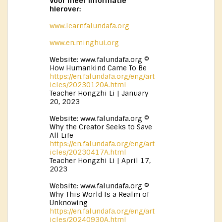
Voor meer informatie
hierover:
www.learnfalundafa.org
www.en.minghui.org
Website: www.falundafa.org ©
How Humankind Came To Be
https://en.falundafa.org/eng/art
icles/20230120A.html
Teacher Hongzhi Li | January
20, 2023
Website: www.falundafa.org ©
Why the Creator Seeks to Save
All Life
https://en.falundafa.org/eng/art
icles/20230417A.html
Teacher Hongzhi Li | April 17,
2023
Website: www.falundafa.org ©
Why This World Is a Realm of
Unknowing
https://en.falundafa.org/eng/art
icles/20240930A.html