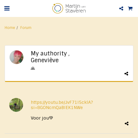
Home
Forum
My authority ,
Geneviève
🙏
https://youtu.be/JvF71I5cklA?
si=8GONcmQaBIEK1NWe
Voor jou💚