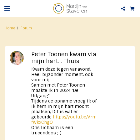
Home
Forum
Peter Toonen kwam via
mijn hart... Thuis
Kwam deze tegen vanavond.
Heel bijzonder moment, ook
voor mij.
Samen met Peter Toonen
maakte ik in 2024 'De
Uitgang"
Tijdens de opname vroeg ik of
ik hem in mijn hart mocht
plaatsen, Dit is wat er
gebeurde
https://youtu.be/Vrm
fWkxChgQ
Ons lichaam is een
trucendoos ;-)