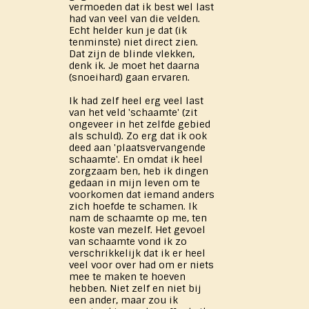
vermoeden dat ik best wel last
had van veel van die velden.
Echt helder kun je dat (ik
tenminste) niet direct zien.
Dat zijn de blinde vlekken,
denk ik. Je moet het daarna
(snoeihard) gaan ervaren.
Ik had zelf heel erg veel last
van het veld 'schaamte' (zit
ongeveer in het zelfde gebied
als schuld). Zo erg dat ik ook
deed aan 'plaatsvervangende
schaamte'. En omdat ik heel
zorgzaam ben, heb ik dingen
gedaan in mijn leven om te
voorkomen dat iemand anders
zich hoefde te schamen. Ik
nam de schaamte op me, ten
koste van mezelf. Het gevoel
van schaamte vond ik zo
verschrikkelijk dat ik er heel
veel voor over had om er niets
mee te maken te hoeven
hebben. Niet zelf en niet bij
een ander, maar zou ik