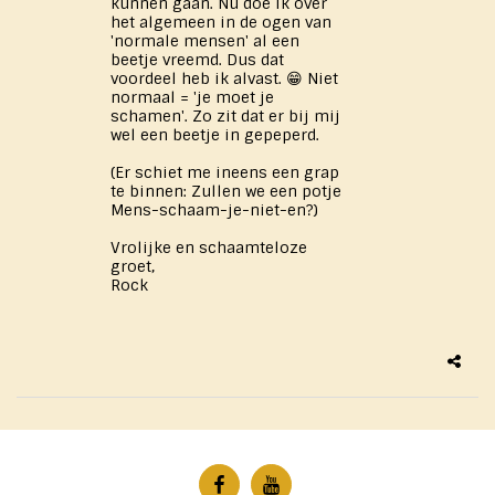
kunnen gaan. Nu doe ik over
het algemeen in de ogen van
'normale mensen' al een
beetje vreemd. Dus dat
voordeel heb ik alvast. 😁 Niet
normaal = 'je moet je
schamen'. Zo zit dat er bij mij
wel een beetje in gepeperd.
(Er schiet me ineens een grap
te binnen: Zullen we een potje
Mens-schaam-je-niet-en?)
Vrolijke en schaamteloze
groet,
Rock