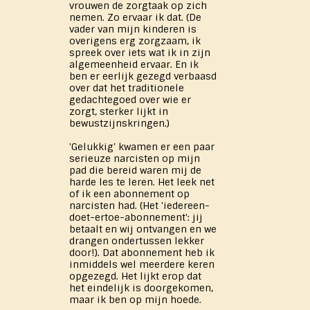
vrouwen de zorgtaak op zich
nemen. Zo ervaar ik dat. (De
vader van mijn kinderen is
overigens erg zorgzaam, ik
spreek over iets wat ik in zijn
algemeenheid ervaar. En ik
ben er eerlijk gezegd verbaasd
over dat het traditionele
gedachtegoed over wie er
zorgt, sterker lijkt in
bewustzijnskringen.)
'Gelukkig' kwamen er een paar
serieuze narcisten op mijn
pad die bereid waren mij de
harde les te leren. Het leek net
of ik een abonnement op
narcisten had. (Het 'iedereen-
doet-ertoe-abonnement': jij
betaalt en wij ontvangen en we
drangen ondertussen lekker
door!). Dat abonnement heb ik
inmiddels wel meerdere keren
opgezegd. Het lijkt erop dat
het eindelijk is doorgekomen,
maar ik ben op mijn hoede.