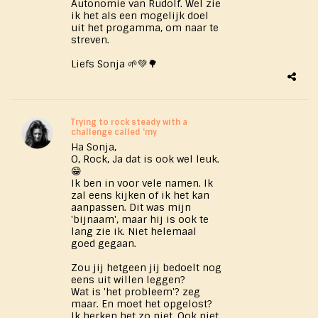
Autonomie van Rudolf. Wel zie
ik het als een mogelijk doel
uit het progamma, om naar te
streven.
Liefs Sonja 🌱💚🌳
Trying to rock steady with a
challenge called 'my
Ha Sonja,
O, Rock, Ja dat is ook wel leuk.
😁
Ik ben in voor vele namen. Ik
zal eens kijken of ik het kan
aanpassen. Dit was mijn
'bijnaam', maar hij is ook te
lang zie ik. Niet helemaal
goed gegaan.
Zou jij hetgeen jij bedoelt nog
eens uit willen leggen?
Wat is 'het probleem'? zeg
maar. En moet het opgelost?
Ik herken het zo niet. Ook niet