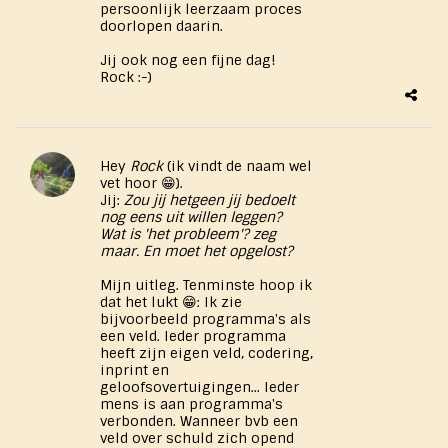
persoonlijk leerzaam proces
doorlopen daarin.
Jij ook nog een fijne dag!
Rock :-)
Hey
Rock
(ik vindt de naam wel
vet hoor 😁).
Jij:
Zou jij hetgeen jij bedoelt
nog eens uit willen leggen?
Wat is 'het probleem'? zeg
maar. En moet het opgelost?
Mijn uitleg. Tenminste hoop ik
dat het lukt 😁: Ik zie
bijvoorbeeld programma's als
een veld. Ieder programma
heeft zijn eigen veld, codering,
inprint en
geloofsovertuigingen... Ieder
mens is aan programma's
verbonden. Wanneer bvb een
veld over schuld zich opend