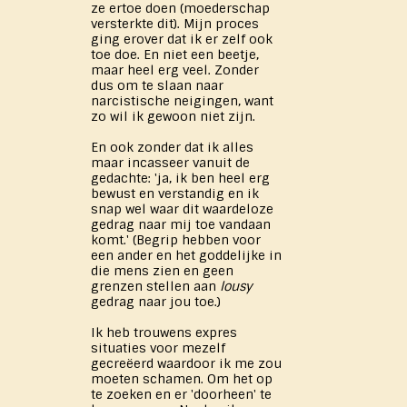
ze ertoe doen (moederschap
versterkte dit). Mijn proces
ging erover dat ik er zelf ook
toe doe. En niet een beetje,
maar heel erg veel. Zonder
dus om te slaan naar
narcistische neigingen, want
zo wil ik gewoon niet zijn.
En ook zonder dat ik alles
maar incasseer vanuit de
gedachte: 'ja, ik ben heel erg
bewust en verstandig en ik
snap wel waar dit waardeloze
gedrag naar mij toe vandaan
komt.' (Begrip hebben voor
een ander en het goddelijke in
die mens zien en geen
grenzen stellen aan
lousy
gedrag naar jou toe.)
Ik heb trouwens expres
situaties voor mezelf
gecreëerd waardoor ik me zou
moeten schamen. Om het op
te zoeken en er 'doorheen' te