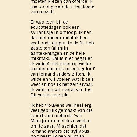
moeten kiezen dan ​offerde ik
me op of greep ik in ten koste
van mezelf.
Er was toen bij de
educatiedagen ook een
syllabusje in omloop. Ik heb
dat niet meer omdat ik heel
veel oude dingen in de fik heb
gestoken (al mijn
aantekeningen en de hele
mikmak). Dat is niet negatief:
ik wil(de) niet meer op welke
manier dan ook in 'een geloof'
van iemand anders zitten. Ik
wilde en wil voelen wat ik zelf
weet en hoe ik het zelf ervaar.
Ik wilde en wil overal van los.
Dit verder terzijde.
Ik heb trouwens wel heel erg
veel gebruik gemaakt van die
(soort van) methode 'van
Martijn' om met deze velden
om te gaan. Misschien dat
iemand anders die syllabus
nog heeft. Ik heb nu mijn