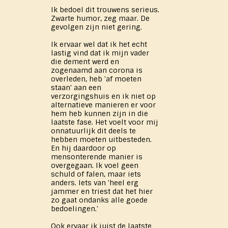
Ik bedoel dit trouwens serieus.
Zwarte humor, zeg maar. De
gevolgen zijn niet gering.
Ik ervaar wel dat ik het echt
lastig vind dat ik mijn vader
die dement werd en
zogenaamd aan corona is
overleden, heb 'af moeten
staan' aan een
verzorgingshuis en ik niet op
alternatieve manieren er voor
hem heb kunnen zijn in die
laatste fase. Het voelt voor mij
onnatuurlijk dit deels te
hebben moeten uitbesteden.
En hij daardoor op
mensonterende manier is
overgegaan. Ik voel geen
schuld of falen, maar iets
anders. Iets van 'heel erg
jammer en triest dat het hier
zo gaat ondanks alle goede
bedoelingen.'
Ook ervaar ik juist de laatste