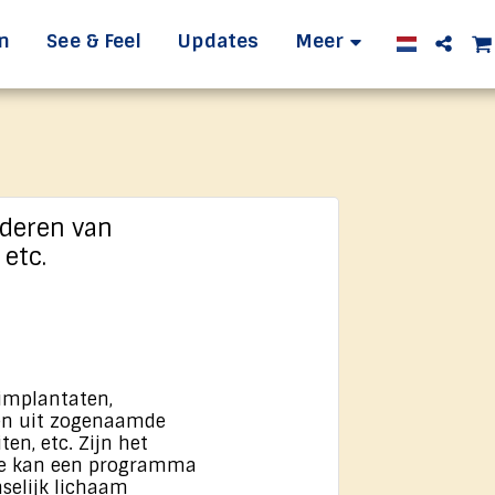
n
See & Feel
Updates
Meer
jderen van
etc.
 implantaten,
pen uit zogenaamde
en, etc. Zijn het
oe kan een programma
selijk lichaam