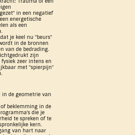
racht: Trauma of een
eigen
gezet" in een negatief
t een energetische
elen als een
.
dat je keel nu "beurs"
 wordt in de bronnen
en van de bedrading.
dichtgedrukt zijn
 fysiek zeer intens en
lijkbaar met "spierpijn"
.
d in de geometrie van
 of beklemming in de
programma's die je
heid te spreken of te
pronkelijke kern.
gang van hart naar