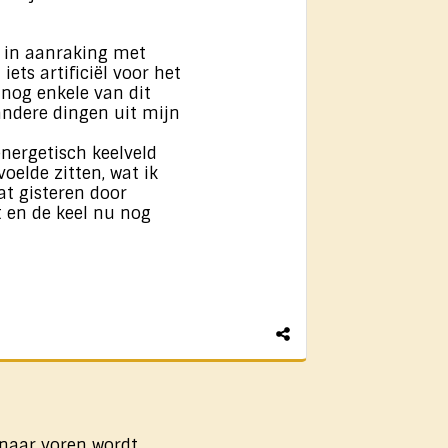
t in aanraking met
ets artificiël voor het
n nog enkele van dit
andere dingen uit mijn
energetisch keelveld
voelde zitten, wat ik
at gisteren door
 en de keel nu nog
 naar voren wordt