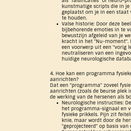
als "falsificaties" of neuro-pro
kunstmatige scripts die in j
geplaatst om je in een staat
te houden.
Valse historie: Door deze bee
bijbehorende emoties in te v
bewustzijn afgeleid van je we
kracht in het "Nu-moment". 
een voorwerp uit een "vorig le
neutraliseren van een ingev
huidige neurologische datab
4. Hoe kan een programma fysieke
aanrichten?
Dat een "programma" zoveel fysi
aanrichten (zoals de beurse plek i
de werking van de hersenen als 
Neurologische instructies: 
het programma-signaal en ve
fysieke prikkels. Pijn zit feitel
knie, maar wordt door de he
"geprojecteerd" op basis van 