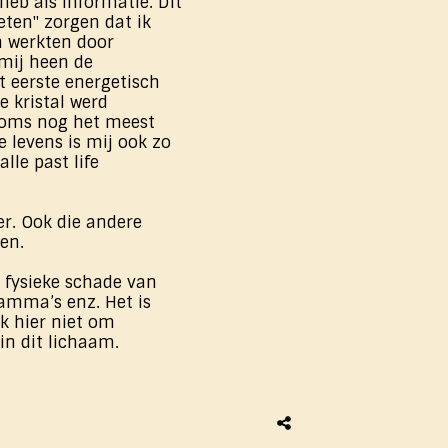
heb als informatie. Dit
eten" zorgen dat ik
n werkten door
 mij heen de
t eerste energetisch
 kristal werd
 soms nog het meest
e levens is mij ook zo
lle past life
er. Ook die andere
ven.
 fysieke schade van
ramma’s enz. Het is
ik hier niet om
in dit lichaam.