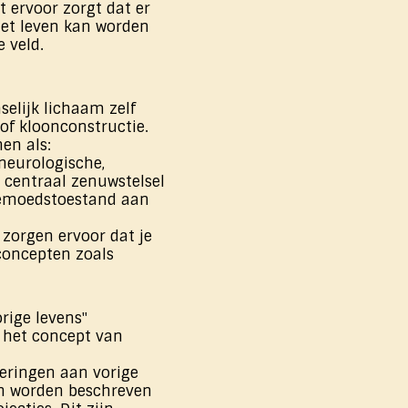
t ervoor zorgt dat er
et leven kan worden
e veld.
selijk lichaam zelf
f kloonconstructie.
en als:
neurologische,
t centraal zenuwstelsel
gemoedstoestand aan
 zorgen ervoor dat je
 concepten zoals
rige levens"
r het concept van
neringen aan vorige
en worden beschreven