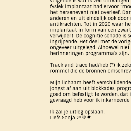
volgende is wat ik zelf ontvangen 
fysiek implantaat had ervoor "mo
het hersenevent niet overleef. Da
anderen en uit eindelijk ook door
antikrachten. Tot in 2020 waar he
implantaat in form van een zwarte
verwijdert. De cognitie schade is
ingrijpende. Het deel met de vorig
ongeveer uitgelegd. Alhoewel niet a
herinneringen programma’s zijn.
Track and trace had/heb (?) ik zek
rommel die de bronnen omschre
Mijn lichaam heeft verschilldende
jongst af aan uit blokkades, prog
goed om befestigt te worden, dat 
gevraagd heb voor ik inkarneerde 
Ik zal je uitleg opslaan.
Liefs Sonja 🌱💚🌳