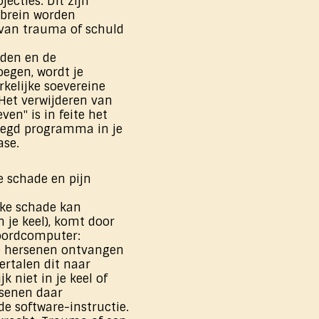
jecties. Dit zijn
e brein worden
 van trauma of schuld
lden en de
oegen, wordt je
rkelijke soevereine
Het verwijderen van
ven" is in feite het
oegd programma in je
ase.
 schade en pijn
eke schade kan
n je keel), komt door
boordcomputer:
De hersenen ontvangen
rtalen dit naar
ijk niet in je keel of
rsenen daar
de software-instructie.