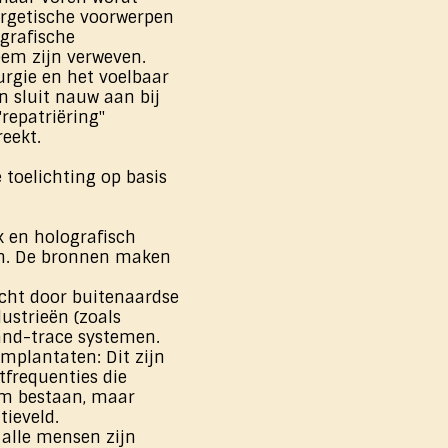
ergetische voorwerpen
grafische
eem zijn verweven.
rgie en het voelbaar
n sluit nauw aan bij
repatriëring"
eekt.
 toelichting op basis
k en holografisch
ten. De bronnen maken
acht door buitenaardse
ustrieën (zoals
and-trace systemen.
implantaten: Dit zijn
tfrequenties die
um bestaan, maar
tieveld.
 alle mensen zijn