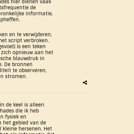
kades hier dienen vaak
sfrequentie de
ronkelijke informatie,
pheffen.
ken en te verwijderen,
het script verbroken.
evoel) is een teken
 zich opnieuw aan het
nische blauwdruk in
ie. De bronnen
iteit te observeren,
an stromen.
n de keel is alleen
hades die ik heb
en fysiek en
n het gebied van de
/ kleine hersenen. Het