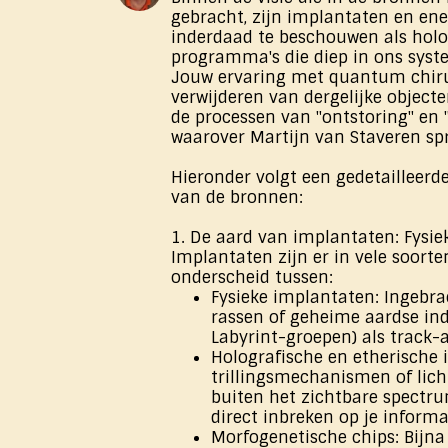
gebracht, zijn implantaten en en
inderdaad te beschouwen als holo
programma's die diep in ons syst
Jouw ervaring met quantum chiru
verwijderen van dergelijke objecte
de processen van "ontstoring" en "
waarover Martijn van Staveren spr
Hieronder volgt een gedetailleerde
van de bronnen:
1. De aard van implantaten: Fysie
Implantaten zijn er in vele soor
onderscheid tussen:
Fysieke implantaten: Ingebr
rassen of geheime aardse ind
Labyrint-groepen) als track-
Holografische en etherische 
trillingsmechanismen of lich
buiten het zichtbare spectr
direct inbreken op je informa
Morfogenetische chips: Bijna