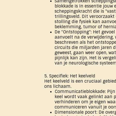
Samengetrokken scheppingsk
blokkade is in essentie jouw 
scheppingskracht die is "vast
trillingsveld. Dit veroorzaak
stolling die fysiek kan aanvo
beklemming, tumor of hernia
De "Ontstopping": Het gevoel 
aanvoelt na de verwijdering,
beschreven als het ontstopp
circuits die miljarden jaren 
geweest, gaan weer open, wat
pijnlijk kan zijn. Het is verge
van je neurologische systeem
5. Specifiek: Het keelveld
Het keelveld is een cruciaal gebie
ons lichaam.
Communicatieblokkade: Pijn
keel wordt vaak gelinkt aan 
verhinderen om je eigen waar
communiceren vanuit je oors
Dimensionale poort: De over