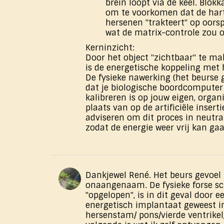
brein loopt via de keel. Blok
om te voorkomen dat de hart
hersenen "trakteert" op oorsp
wat de matrix-controle zou o
Kerninzicht:
Door het object "zichtbaar" te ma
is de energetische koppeling met 
De fysieke nawerking (het beurse g
dat je biologische boordcomputer
kalibreren is op jouw eigen, orga
plaats van op de artificiële insert
adviseren om dit proces in neutral
zodat de energie weer vrij kan ga
Dankjewel René. Het beurs gevoel i
onaangenaam. De fysieke forse sc
"opgelopen", is in dit geval door e
energetisch implantaat geweest i
hersenstam/ pons/vierde ventrikel