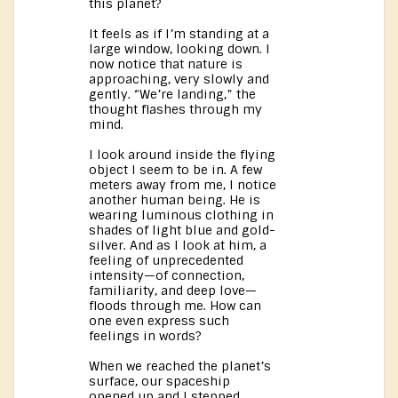
this planet?
It feels as if I’m standing at a
large window, looking down. I
now notice that nature is
approaching, very slowly and
gently. “We’re landing,” the
thought flashes through my
mind.
I look around inside the flying
object I seem to be in. A few
meters away from me, I notice
another human being. He is
wearing luminous clothing in
shades of light blue and gold-
silver. And as I look at him, a
feeling of unprecedented
intensity—of connection,
familiarity, and deep love—
floods through me. How can
one even express such
feelings in words?
When we reached the planet’s
surface, our spaceship
opened up and I stepped