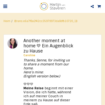
Heim
{{trans:e6a7f8a2f42cc35979973da8dfb10720_1}}
Another moment at
home 💛 Ein Augenblick
zu Hause
Caroline
Thanks, Senne, for inviting us
to share a moment from our
home.
Here’s mine:
(English version below.)
💛💛💛
Meine Reise
beginnt mit einer
Vision, die ich hatte, während
ich auf meiner Couch in
meinem zu Hause auf dieser
Erde saß.