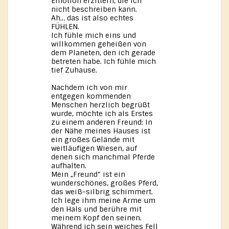
Emotion erzittern, die ich
nicht beschreiben kann.
Ah… das ist also echtes
FÜHLEN.
Ich fühle mich eins und
willkommen geheißen von
dem Planeten, den ich gerade
betreten habe. Ich fühle mich
tief Zuhause.
Nachdem ich von mir
entgegen kommenden
Menschen herzlich begrüßt
wurde, möchte ich als Erstes
zu einem anderen Freund: In
der Nähe meines Hauses ist
ein großes Gelände mit
weitläufigen Wiesen, auf
denen sich manchmal Pferde
aufhalten.
Mein „Freund“ ist ein
wunderschönes, großes Pferd,
das weiß-silbrig schimmert.
Ich lege ihm meine Arme um
den Hals und berühre mit
meinem Kopf den seinen.
Während ich sein weiches Fell