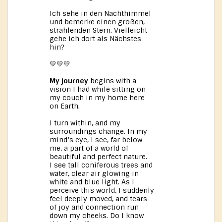
Ich sehe in den Nachthimmel
und bemerke einen großen,
strahlenden Stern. Vielleicht
gehe ich dort als Nächstes
hin?
💛💛💛
My journey
begins with a
vision I had while sitting on
my couch in my home here
on Earth.
I turn within, and my
surroundings change. In my
mind’s eye, I see, far below
me, a part of a world of
beautiful and perfect nature.
I see tall coniferous trees and
water, clear air glowing in
white and blue light. As I
perceive this world, I suddenly
feel deeply moved, and tears
of joy and connection run
down my cheeks. Do I know