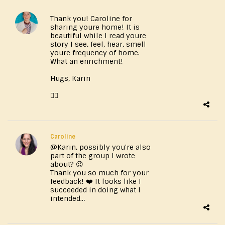
Thank you! Caroline for
sharing youre home! It is
beautiful while I read youre
story I see, feel, hear, smell
youre frequency of home.
What an enrichment!
Hugs, Karin
❤️‍🔥
Caroline
@Karin, possibly you're also
part of the group I wrote
about? 😉
Thank you so much for your
feedback! ❤️ It looks like I
succeeded in doing what I
intended…