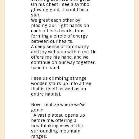
On his chest I see a symbol
glowing gold; it could be a
star.
We greet each other by
placing our right hands on
each other’s hearts, thus
forming a circle of energy
between our hearts.
A deep sense of familiarity
and joy wells up within me. He
offers me his hand, and we
continue on our way together,
hand in hand.
I see us climbing strange
wooden stairs up into a tree
that is itself as vast as an
entire habitat.
Now I realize where we’ve
gone:
A vast plateau opens up
before me, offering a
breathtaking view of the
surrounding mountain
ranges.