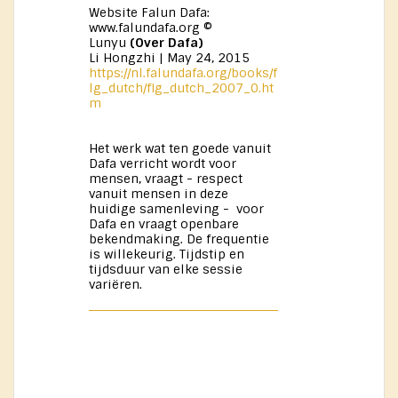
Website Falun Dafa:
www.falundafa.org ©
Lunyu
(Over Dafa)
Li Hongzhi | May 24, 2015
https://nl.falundafa.org/books/f
lg_dutch/flg_dutch_2007_0.ht
m
Het werk wat ten goede vanuit
Dafa verricht wordt voor
mensen, vraagt - respect
vanuit mensen in deze
huidige samenleving - voor
Dafa en vraagt openbare
bekendmaking. De frequentie
is willekeurig. Tijdstip en
tijdsduur van elke sessie
variëren.