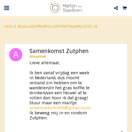
Heim
{{trans:e6a7f8a2f42cc35979973da8dfb10720_1}}
Samenkomst Zutphen
Annemiek
Lieve allemaal,
Ik ben vanaf vrijdag een week
in Nederland, dus mocht
iemand zin hebben om te
wandelen/in het gras koffie te
drinken/van een heuvel af te
rollen dan hoor ik dat graag!
Stuur maar een mailtje
annemieksmit89@gmail.com
Ik beweeg mij in en rondom
Zutphen.