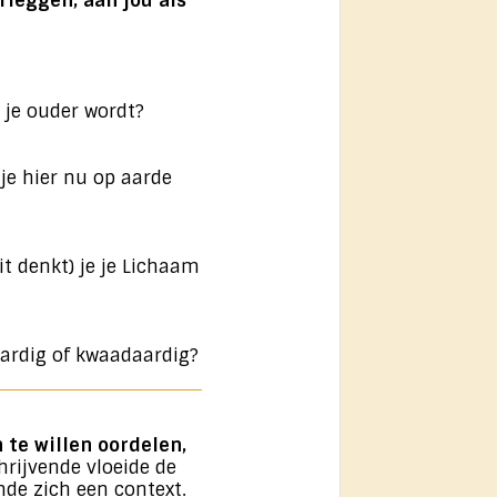
rleggen, aan jou als
 je ouder wordt?
je hier nu op aarde
dit denkt) je je Lichaam
daardig of kwaadaardig?
 te willen oordelen,
chrijvende vloeide de
de zich een context.