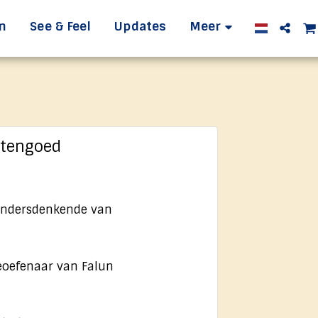
n
See & Feel
Updates
Meer
htengoed
, andersdenkende van
beoefenaar van Falun