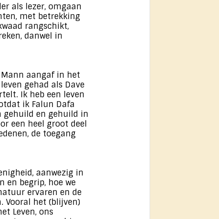
der als lezer, omgaan
chten, met betrekking
f kwaad rangschikt,
reken, danwel in
ve Mann aangaf in het
t leven gehad als Dave
telt. Ik heb een leven
otdat ik Falun Dafa
n gehuild en gehuild in
or een heel groot deel
redenen, de toegang
nenigheid, aanwezig in
n en begrip, hoe we
natuur ervaren en de
 Vooral het (blijven)
et Leven, ons