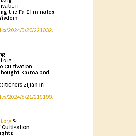
ivation
ing the Fa Eliminates
Wisdom
cles/2024/9/26/221032.
ng
i.org
o Cultivation
 Thought Karma and
titioners Zijian in
cles/2024/5/21/218198.
i.org
©
 Cultivation
ughts