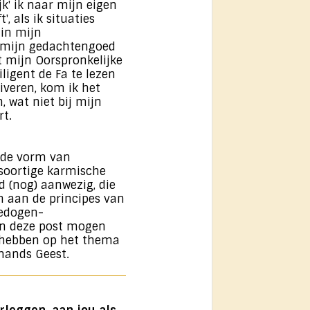
jk' ik naar mijn eigen
', als ik situaties
in mijn
n mijn gedachtengoed
 mijn Oorspronkelijke
ligent de Fa te lezen
iveren, kom ik het
 wat niet bij mijn
rt.
n de vorm van
soortige karmische
d (nog) aanwezig, die
n aan de principes van
dedogen-
an deze post mogen
 hebben op het thema
mands Geest.