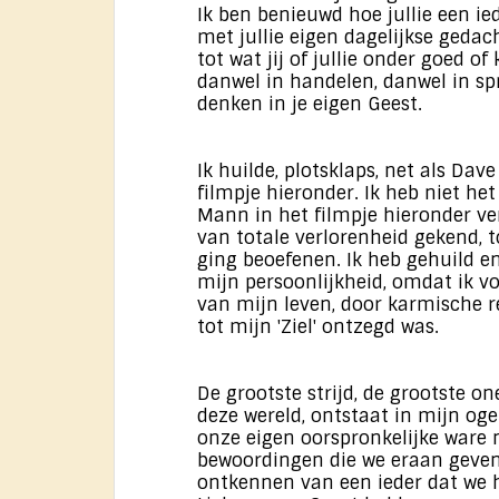
Ik ben benieuwd hoe jullie een ie
met jullie eigen dagelijkse geda
tot wat jij of jullie onder goed o
danwel in handelen, danwel in sp
denken in je eigen Geest.
Ik huilde, plotsklaps, net als Da
filmpje hieronder. Ik heb niet he
Mann in het filmpje hieronder ver
van totale verlorenheid gekend, t
ging beoefenen. Ik heb gehuild e
mijn persoonlijkheid, omdat ik vo
van mijn leven, door karmische 
tot mijn 'Ziel' ontzegd was.
De grootste strijd, de grootste o
deze wereld, ontstaat in mijn oge
onze eigen oorspronkelijke ware 
bewoordingen die we eraan geven.
ontkennen van een ieder dat we h