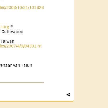
cles/2008/10/21/101626
i.org
©
 Cultivation
m Taiwan
cles/2007/4/9/84381.ht
fenaar van Falun