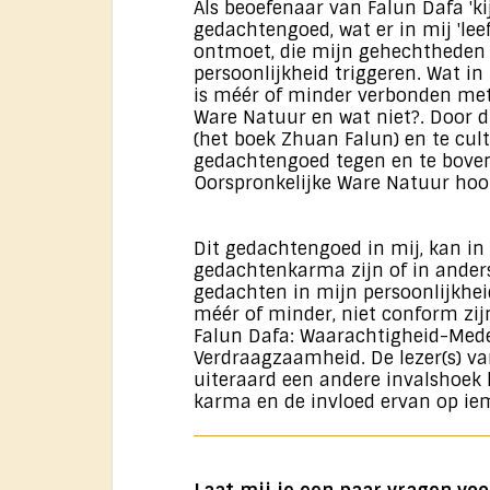
Als beoefenaar van Falun Dafa 'ki
gedachtengoed, wat er in mij 'leeft
ontmoet, die mijn gehechtheden 
persoonlijkheid triggeren. Wat i
is méér of minder verbonden met
Ware Natuur en wat niet?. Door di
(het boek Zhuan Falun) en te cult
gedachtengoed tegen en te boven,
Oorspronkelijke Ware Natuur hoo
Dit gedachtengoed in mij, kan i
gedachtenkarma zijn of in ander
gedachten in mijn persoonlijkhei
méér of minder, niet conform zij
Falun Dafa: Waarachtigheid-Me
Verdraagzaamheid. De lezer(s) v
uiteraard een andere invalshoek
karma en de invloed ervan op ie