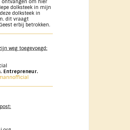
 ontvangen om hier
diepe dolksteek in mijn
 deze dolksteek in
n. dit vraagt
eest erbij betrokken.
ijn weg toegevoegd:
ial
. Entrepreneur.
annofficial
post:
i.org