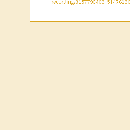
recording/3157790403_5147613