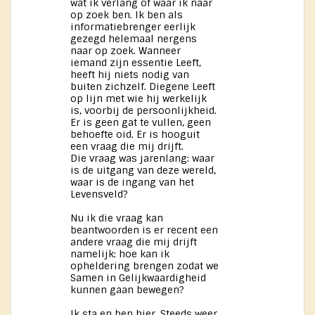
wat ik verlang of waar ik naar
op zoek ben. Ik ben als
informatiebrenger eerlijk
gezegd helemaal nergens
naar op zoek. Wanneer
iemand zijn essentie Leeft,
heeft hij niets nodig van
buiten zichzelf. Diegene Leeft
op lijn met wie hij werkelijk
is, voorbij de persoonlijkheid.
Er is geen gat te vullen, geen
behoefte oid. Er is hooguit
een vraag die mij drijft.
Die vraag was jarenlang: waar
is de uitgang van deze wereld,
waar is de ingang van het
Levensveld?
Nu ik die vraag kan
beantwoorden is er recent een
andere vraag die mij drijft
namelijk: hoe kan ik
opheldering brengen zodat we
Samen in Gelijkwaardigheid
kunnen gaan bewegen?
Ik sta en ben hier. Steeds weer