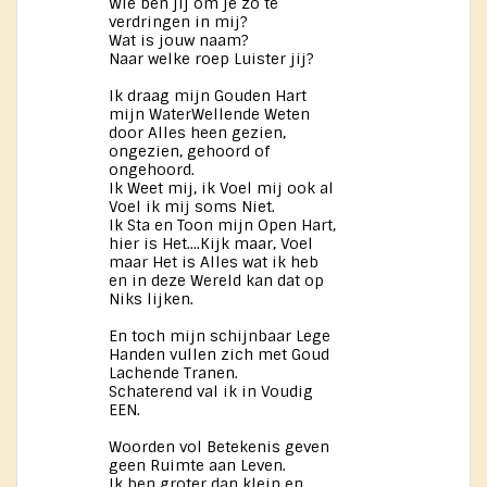
Wie ben jij om je zo te
verdringen in mij?
Wat is jouw naam?
Naar welke roep Luister jij?
Ik draag mijn Gouden Hart
mijn WaterWellende Weten
door Alles heen gezien,
ongezien, gehoord of
ongehoord.
Ik Weet mij, ik Voel mij ook al
Voel ik mij soms Niet.
Ik Sta en Toon mijn Open Hart,
hier is Het....Kijk maar, Voel
maar Het is Alles wat ik heb
en in deze Wereld kan dat op
Niks lijken.
En toch mijn schijnbaar Lege
Handen vullen zich met Goud
Lachende Tranen.
Schaterend val ik in Voudig
EEN.
Woorden vol Betekenis geven
geen Ruimte aan Leven.
Ik ben groter dan klein en