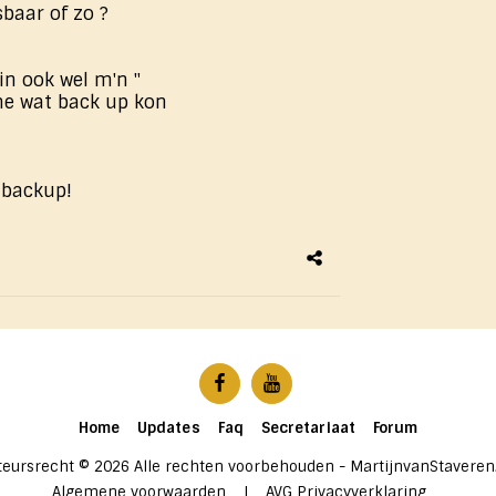
sbaar of zo ?
 in ook wel m'n "
 me wat back up kon
 backup!
Home
Updates
Faq
Secretariaat
Forum
teursrecht © 2026 Alle rechten voorbehouden -
MartijnvanStaveren
Algemene voorwaarden
|
AVG Privacyverklaring