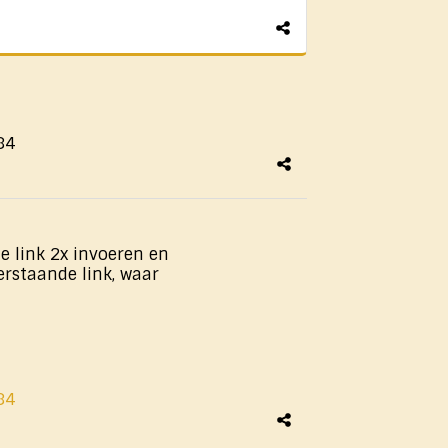
84
e link 2x invoeren en
derstaande link, waar
84