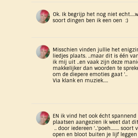
Ok. Ik begrijp het nog niet echt....w
soort dingen ben ik een oen :)
Misschien vinden jullie het enigzin
liedjes plaats. ..maar dit is één 
ik mij uit ..en vaak zijn deze man
makkelijker dan woorden te spreke
om de diepere emoties gaat '..
Via klank en muziek....
EN ik vind het ook écht spannend .
plaatsen aangezien ik weet ​dat di
.. door iedereen '..'poeh....... soort
open en bloot buiten je lijf leggen e