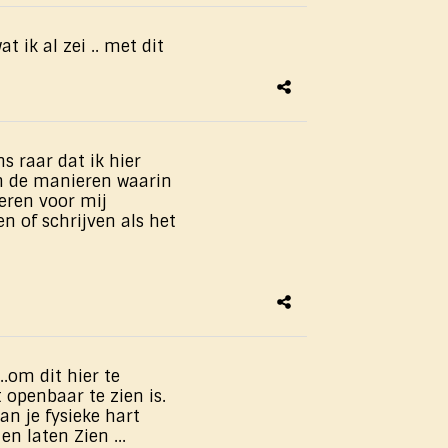
at ik al zei .. met dit
s raar dat ik hier
van de manieren waarin
ieren voor mij
n of schrijven als het
.om dit hier te
t openbaar te zien is.
 van je fysieke hart
n laten ​Zien ...