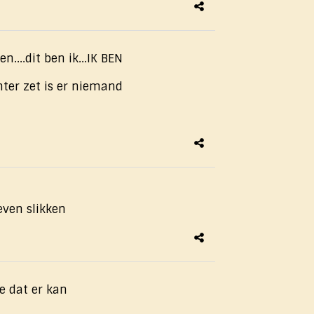
n....dit ben ik...IK BEN
chter zet is er niemand
 even slikken
te dat er kan