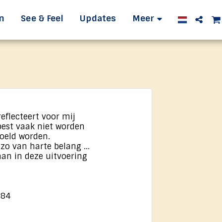
n
See & Feel
Updates
Meer
reflecteert voor mij
best vaak niet worden
voeld worden.
 zo van harte belang ...
 aan in deze uitvoering
784